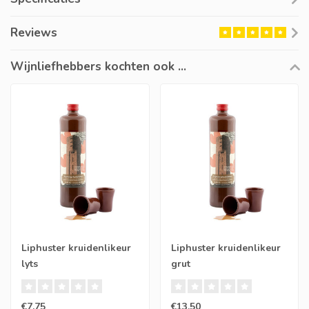
Reviews
Wijnliefhebbers kochten ook ...
Liphuster kruidenlikeur
Liphuster kruidenlikeur
lyts
grut
€7,75
€13,50