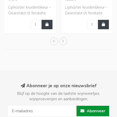
Liphúster kruidenlikeur -
Liphúster kruidenlikeur -
Gearstald út ferskate
Gearstald út ferskate
krûden dy't ..
krûden dy't ..
Abonneer je op onze nieuwsbrief
Blijf op de hoogte van de laatste wijnweetjes,
wijnproeverijen en aanbiedingen.
Abonneer