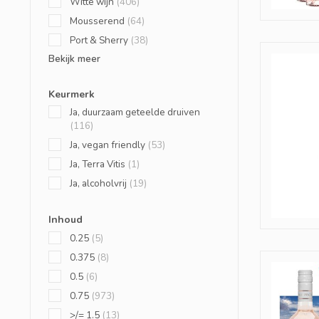
Witte wijn
(406)
Mousserend
(64)
Port & Sherry
(38)
Bekijk meer
Keurmerk
Ja, duurzaam geteelde druiven
(116)
Ja, vegan friendly
(53)
Ja, Terra Vitis
(1)
Ja, alcoholvrij
(19)
Inhoud
0.25
(5)
0.375
(8)
0.5
(6)
0.75
(973)
>/= 1.5
(13)