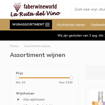
Wij leveren ook aan België
Staffelkorting tot wel 
WIJNASSORTIMENT
Alcoholvrije wijnen
Aanbiedi
Duitsland en Luxemburg
Wij zijn gesloten van 3 aug. t/m
Home
/
Assortiment wijnen
Assortiment wijnen
Prijs
Min: €
0
Max: €
200
Wijnhuizen
Alle wijnhuizen