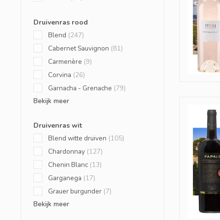
Druivenras rood
Blend
(247)
Cabernet Sauvignon
(81)
Carmenère
(9)
Corvina
(26)
Garnacha - Grenache
(79)
Bekijk meer
Druivenras wit
Blend witte druiven
(105)
Chardonnay
(127)
Chenin Blanc
(13)
Garganega
(17)
Grauer burgunder
(7)
Bekijk meer