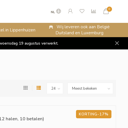
0
NL
Wij leveren ook aan België
el in Lippenhuizen
Duitsland en Luxemburg
op woensdag 19 augustus verwerkt.
KORTING-17%
12 halen, 10 betalen)