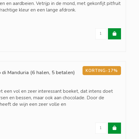
en en aardbeien. Vetrijp in de mond, met gekonfijt pitfruit
rachtige kleur en een lange afdronk.
KORTING-17%
 di Manduria (6 halen, 5 betalen)
t een vol en zeer interessant boeket, dat intens doet
kersen en bessen, maar ook aan chocolade. Door de
eeft de wijn een zeer volle en