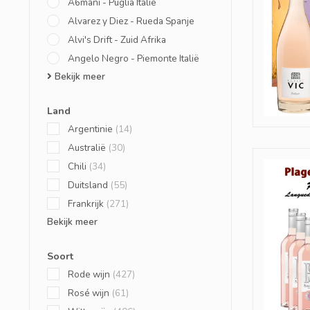
A6mani - Puglia Italië
Alvarez y Diez - Rueda Spanje
Alvi's Drift - Zuid Afrika
Angelo Negro - Piemonte Italië
Bekijk meer
Land
Argentinie
(14)
Australië
(30)
Chili
(34)
Duitsland
(55)
Frankrijk
(271)
Bekijk meer
Soort
Rode wijn
(427)
Rosé wijn
(61)