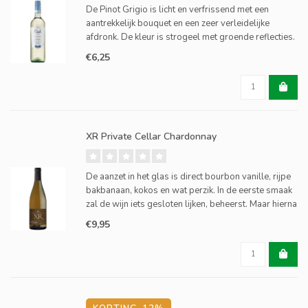
De Pinot Grigio is licht en verfrissend met een
aantrekkelijk bouquet en een zeer verleidelijke
afdronk. De kleur is strogeel met groende reflecties.
In de neus komt de warme geur van geroosterd
€6,25
brood naar voren, die perfect in balans wordt
gebracht door
XR Private Cellar Chardonnay
De aanzet in het glas is direct bourbon vanille, rijpe
bakbanaan, kokos en wat perzik. In de eerste smaak
zal de wijn iets gesloten lijken, beheerst. Maar hierna
laat deze Chardonnay zich van zijn karaktirestieke
€9,95
kant zien. Wederom kokos, bourbon vanille,