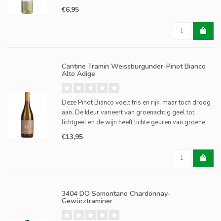
zacht en fris in de mond, met sappige peren,
€6,95
nectarines en witte pruim, en een aantrekkelijk
bittertje in de fina
Cantine Tramin Weissburgunder-Pinot Bianco
Alto Adige
Deze Pinot Bianco voelt fris en rijk, maar toch droog
aan. De kleur varieert van groenachtig geel tot
lichtgeel en de wijn heeft lichte geuren van groene
appel. De wijn vertoont ook een complexe
€13,95
nootachtige smaak en hints van groene bladeren.
3404 DO Somontano Chardonnay-
Gewürztraminer