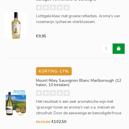
Lichtgele kleur met groene reflecties. Aroma's van
rozemarijn, lychee en vlierbloesem.
€9,95
KORTING-17%
Mount Riley Sauvignon Blanc Marlborough (12
halen, 10 betalen)
Het resultaat is een zeer aromatische wijn met
'grassige' tonen en aroma's van o.a. meloen en
citrusfruit. Door de aanwezige en benodigde frisse
zuren komt de wijn zeer fruitig over en is al vroeg op
€102,50
€123,00
dronk. Het is een zeer intense wijn, vol met tropisch f