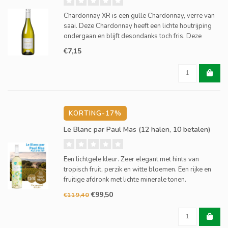
Chardonnay XR is een gulle Chardonnay, verre van
saai. Deze Chardonnay heeft een lichte houtrijping
ondergaan en blijft desondanks toch fris. Deze
heerlijke XR Chardonnay Xavier Roger is zacht en
€7,15
vol van smaak met boterachtige noten en grapefruit
aroma's.
KORTING-17%
Le Blanc par Paul Mas (12 halen, 10 betalen)
Een lichtgele kleur. Zeer elegant met hints van
tropisch fruit, perzik en witte bloemen. Een rijke en
fruitige afdronk met lichte minerale tonen.
€99,50
€119,40