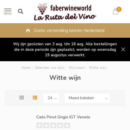
0
MENU
Fysieke winkel in Lippenhuizen
Wij zijn gesloten van 3 aug. t/m 18 aug. Alle bestellingen
die in deze periode zijn geplaatst, worden op woensdag
19 augustus verwerkt.
Home
/
Selecteer uw wijn
/
Wijnsoort
/
Witte wijn
Witte wijn
Cielo Pinot Grigio IGT Veneto