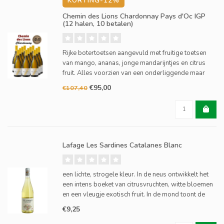
KORTING-12%
Chemin des Lions Chardonnay Pays d'Oc IGP
(12 halen, 10 betalen)
Rijke botertoetsen aangevuld met fruitige toetsen
van mango, ananas, jonge mandarijntjes en citrus
fruit. Alles voorzien van een onderliggende maar
perfect evenwichtige minerale frisheid. De lengte
€95,00
€107,40
van de afdronk is uitzonderlijk.
Lafage Les Sardines Catalanes Blanc
een lichte, strogele kleur. In de neus ontwikkelt het
een intens boeket van citrusvruchten, witte bloemen
en een vleugje exotisch fruit. In de mond toont de
wijn een opmerkelijke frisheid, vergezeld van een
€9,25
fijne mineraliteit en een evenwichtige zuurgraad