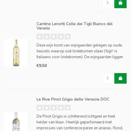
Cantine Lenotti Colle dei Tigli Bianco del
Veneto
Deze wijn komt van wijngaarden gelegen op oude
heuvels waarop ook lindebomen staan ('tigli' is
Italiaans voor lindebomen). De wijngaarden liggen
aan de oostkant van het Gardameer. Deze wijn ruikt
€9,50
naar perzik en bloemen en smaakt licht en fruitig met
een v
Le Rive Pinot Grigio delle Venezie DOC
De Pinot Grigio is schitterend lichtgeel en heel
helder van kleur. Heerlijk geparfumeerd met
impressies van conference peren en ananas. Rond,