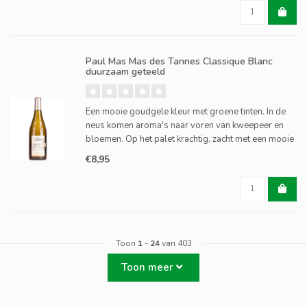
Paul Mas Mas des Tannes Classique Blanc
duurzaam geteeld
Een mooie goudgele kleur met groene tinten. In de
neus komen aroma's naar voren van kweepeer en
bloemen. Op het palet krachtig, zacht met een mooie
zuurgraad. Goed in balans met een lange afdronk
€8,95
met dropachtige tonen.
Toon
1
-
24
van 403
Toon meer