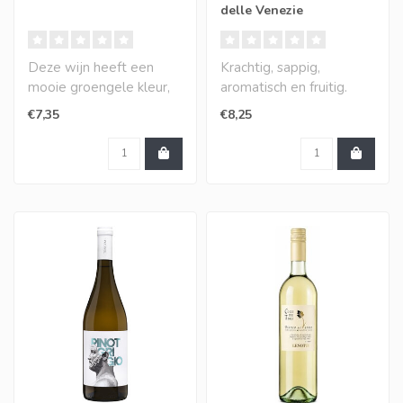
delle Venezie
Deze wijn heeft een
Krachtig, sappig,
mooie groengele kleur,
aromatisch en fruitig.
helder. Bloemige tonen
Behoorlijk complex met
€7,35
€8,25
en aroma's van..
een hint van cit..