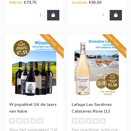
Geuren van bosbessen
kleinrood fruit en
€79,75
€95,00
€95,70
€114,00
en rijp rood frui..
grapefruit. I..
KORTING -10%
KORTING -17%
Wijnpakket Uit de laars
Lafage Les Sardines
van Italie
Catalanes Rose (12
halen, 10 betalen)
Voor het wijnpakket "Uit
Een prachtige, lichtroze