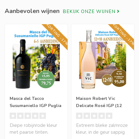
Aanbevolen wijnen
BEKIJK ONZE WIJNEN
KORTING -17%
KORTING -17%
Masca del Tacco
Maison Robert Vic
Susumaniello IGP Puglia
Delicate Rosé IGP (12
(6 halen, 5 betalen)
halen, 10 betalen)
Diepe robijnrode kleur
Extreem bleke zalmroze
met paarse tinten.
kleur, in de geur sappig