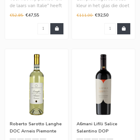
de laars van Italie" heeft
kleur in het glas die doet
ons proefpanel een
denken aan de delicate
€47,55
€92,50
€52,85
€111,00
aantal st..
tinte..
Roberto Sarotto Langhe
A6mani Lifili Salice
DOC Arneis Piemonte
Salentino DOP