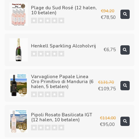
Plage du Sud Rosé (12 halen,
€94,20
10 betalen)
€78,50
Henkell Sparkling Alcoholvrij
€6,75
Varvaglione Papale Linea
Oro Primitivo di Manduria (6
€131,70
halen, 5 betalen)
€109,75
Pipoli Rosato Basilicata IGT
€114,00
(12 halen, 10 betalen)
€95,00