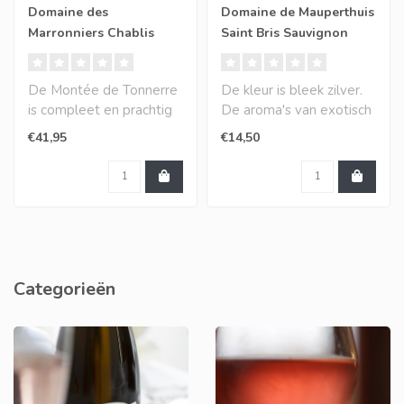
Domaine des
Domaine de Mauperthuis
Marronniers Chablis
Saint Bris Sauvignon
Vieilles 1Cru Montee de
Blanc duurzaam geteeld
Tonnerre
De Montée de Tonnerre
De kleur is bleek zilver.
is compleet en prachtig
De aroma's van exotisch
in balans, een subtiele
fruit, perziken en zwarte
€41,95
€14,50
mix van m..
bess..
Categorieën