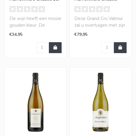
Cru Montmains
Grand Cru Valmur
De wijn heeft een mooie
Deze Grand Cru Valmur
gouden kleur. De
zal u overtuigen met zijn
aroma's zijn puur,
goudgele glans, kracht
€34,95
€79,95
vederlicht en minera..
en comple..