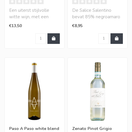
Een uiterst stijlvolle
De Salice Salentino
witte wijn, met een
bevat 85% negroamaro
verleidelijke neus van
en 15% malvasia nera di
€13,50
€8,95
vers fruit en ..
Brindisi. Een h..
Paso A Paso white blend
Zenato Pinot Grigio