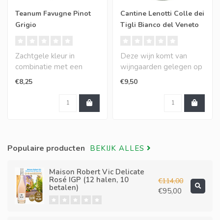
Teanum Favugne Pinot
Cantine Lenotti Colle dei
Grigio
Tigli Bianco del Veneto
Zachtgele kleur in
Deze wijn komt van
combinatie met een
wijngaarden gelegen op
zwoele licht tropisch
oude heuvels waarop
€8,25
€9,50
geur, gevolgd door e..
ook lindebomen sta..
Populaire producten
BEKIJK ALLES
Maison Robert Vic Delicate
Rosé IGP (12 halen, 10
€114,00
betalen)
€95,00