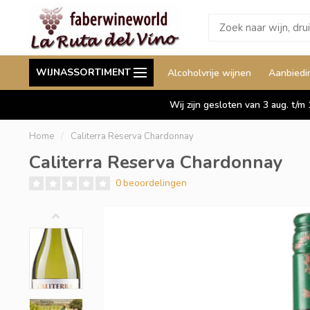
Wij leveren ook aan België
Staffelkorting tot wel 
WIJNASSORTIMENT
Alcoholvrije wijnen
Aanbiedi
Duitsland en Luxemburg
Wij zijn gesloten van 3 aug. t/m
Home
/
Caliterra Reserva Chardonnay
Caliterra Reserva Chardonnay
0 beoordelingen