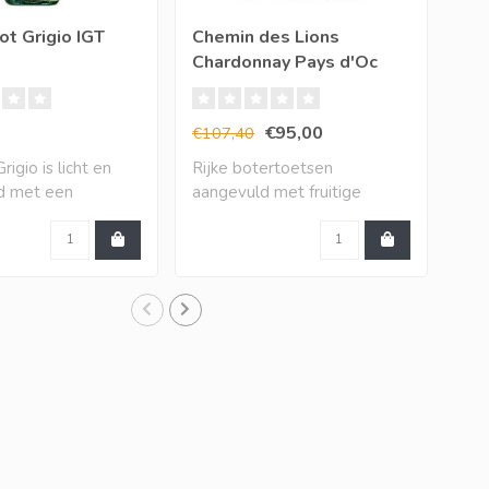
ot Grigio IGT
Chemin des Lions
XR 
Chardonnay Pays d'Oc
Ch
IGP (12 halen, 10
betalen)
€95,00
€9
€107,40
igio is licht en
Rijke botertoetsen
De 
nd met een
aangevuld met fruitige
dir
j..
toetsen van mango,..
bak