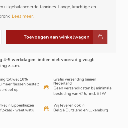
 en uitgebalanceerde tannines. Lange, krachtige en
dronk.
Lees meer..
Toevoegen aan winkelwagen
g 4-5 werkdagen, indien niet voorradig volgt
ing z.s.m.
ting tot wel 10%
Gratis verzending binnen
Nederland
u meer flessen bestelt
Geen verzendkosten bij minimale
oordeel op
besteding van €45,- incl. BTW
nkel in Lippenhuizen
Wij leveren ook in
flokaal - weet wat u
België Duitsland en Luxemburg