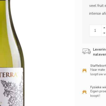
veel fruit
intense af
Leverin
nalever
Staffelkor
Naar mate 
loopt uw v
Fysieke wi
Eigen proe
koopt !