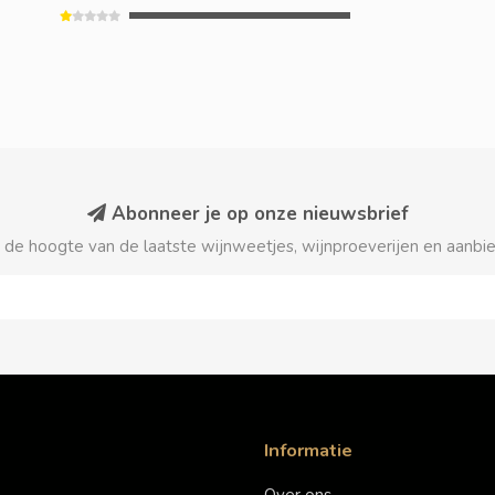
Abonneer je op onze nieuwsbrief
p de hoogte van de laatste wijnweetjes, wijnproeverijen en aanbi
Informatie
Over ons