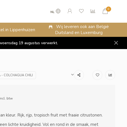
0
NL
Wij leveren ook aan België
el in Lippenhuizen
Duitsland en Luxemburg
op woensdag 19 augustus verwerkt.
 - COLCHAGUA CHILI
Incl. btw
n kleur. Rijk, rijp, tropisch fruit met fraaie citrustonen.
 een lichte kruidigheid. Vol en rond in de smaak, met