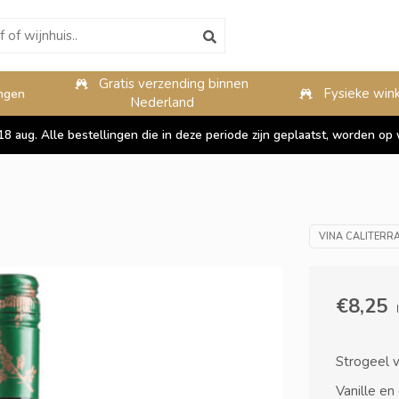
Gratis verzending binnen
10%
Fysieke wink
ngen
Nederland
 18 aug. Alle bestellingen die in deze periode zijn geplaatst, worden 
VINA CALITERRA
€8,25
Strogeel va
Vanille en