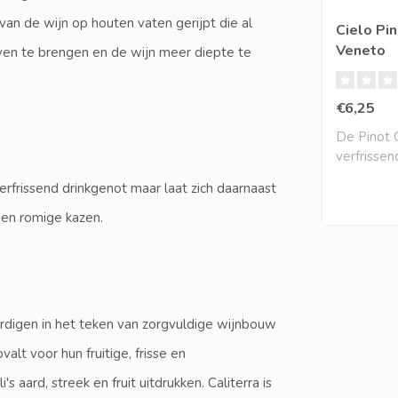
an de wijn op houten vaten gerijpt die al
Cielo Pin
Veneto
oven te brengen en de wijn meer diepte te
€6,25
De Pinot Gr
verfrisse
aantrekkeli
rfrissend drinkgenot maar laat zich daarnaast
 en romige kazen.
vaardigen in het teken van zorgvuldige wijnbouw
lt voor hun fruitige, frisse en
's aard, streek en fruit uitdrukken. Caliterra is