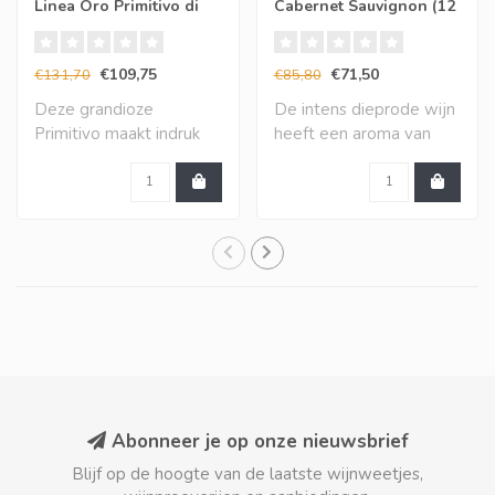
Linea Oro Primitivo di
Cabernet Sauvignon (12
Manduria (6 halen, 5
halen, 10 betalen)
betalen)
€109,75
€71,50
€131,70
€85,80
Deze grandioze
De intens dieprode wijn
Primitivo maakt indruk
heeft een aroma van
met een vol en zeer in..
gerijpt rood fru..
Abonneer je op onze nieuwsbrief
Blijf op de hoogte van de laatste wijnweetjes,