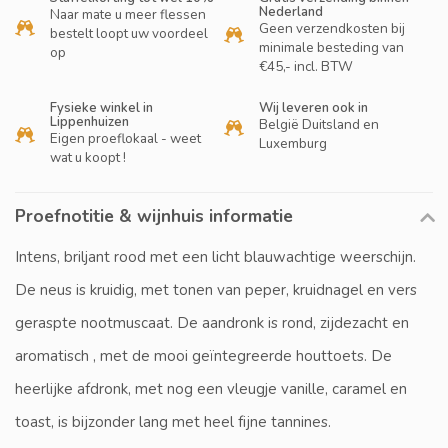
Nederland
Naar mate u meer flessen
Geen verzendkosten bij
bestelt loopt uw voordeel
minimale besteding van
op
€45,- incl. BTW
Fysieke winkel in
Wij leveren ook in
Lippenhuizen
België Duitsland en
Eigen proeflokaal - weet
Luxemburg
wat u koopt !
Proefnotitie & wijnhuis informatie
Intens, briljant rood met een licht blauwachtige weerschijn.
De neus is kruidig, met tonen van peper, kruidnagel en vers
geraspte nootmuscaat. De aandronk is rond, zijdezacht en
aromatisch , met de mooi geïntegreerde houttoets. De
heerlijke afdronk, met nog een vleugje vanille, caramel en
toast, is bijzonder lang met heel fijne tannines.