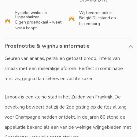
€45,- incl. BTW
Fysieke winkel in
Wij leveren ook in
Lippenhuizen
België Duitsland en
Eigen proeflokaal - weet
Luxemburg
wat u koopt !
Proefnotitie & wijnhuis informatie
Geuren van ananas, perzik en getoast brood. Intens van
smaak met een mineralige afdronk. Perfect in combinatie
met vis, gegrild lamsvlees en zachte kazen.
Limoux is een kleine stad in het Zuiden van Frankrijk. De
bevolking beweert dat zij de 2de gisting op de fles al lang
voor Champagne hadden ontdekt. In de jaren 80 stond de
appellatie bekend als een van de weinige wijngebieden met