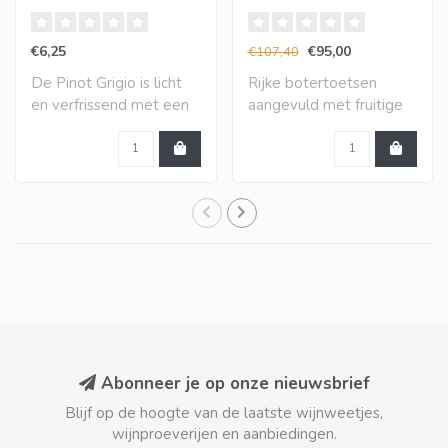
IGP (12 halen, 10
betalen)
€6,25
€95,00
€107,40
De Pinot Grigio is licht
Rijke botertoetsen
en verfrissend met een
aangevuld met fruitige
aantrekkelij..
toetsen van mango,..
Abonneer je op onze nieuwsbrief
Blijf op de hoogte van de laatste wijnweetjes,
wijnproeverijen en aanbiedingen.