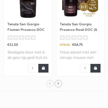
Tenuta San Giorgio
Tenuta San Giorgio
Flumen Prosecco DOC
Prosecco Rosé DOC (6
Treviso Spumante brut
halen, 5 betalen)
€11,50
€64,75
€75,00
Bleekgele kleur met in
Frisse aanzet met een
de geur rijp geel fruit en
stevige mousse met
een tikje ..
direct in geur en s..