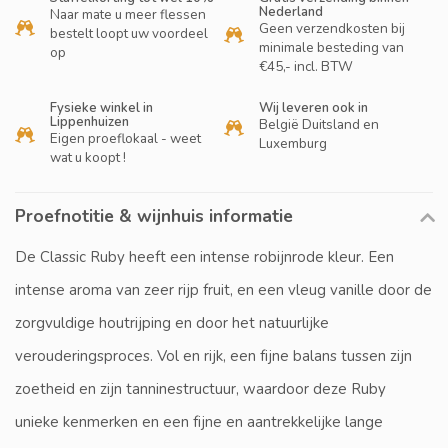
Nederland
Naar mate u meer flessen
Geen verzendkosten bij
bestelt loopt uw voordeel
minimale besteding van
op
€45,- incl. BTW
Fysieke winkel in
Wij leveren ook in
Lippenhuizen
België Duitsland en
Eigen proeflokaal - weet
Luxemburg
wat u koopt !
Proefnotitie & wijnhuis informatie
De Classic Ruby heeft een intense robijnrode kleur. Een
intense aroma van zeer rijp fruit, en een vleug vanille door de
zorgvuldige houtrijping en door het natuurlijke
verouderingsproces. Vol en rijk, een fijne balans tussen zijn
zoetheid en zijn tanninestructuur, waardoor deze Ruby
unieke kenmerken en een fijne en aantrekkelijke lange