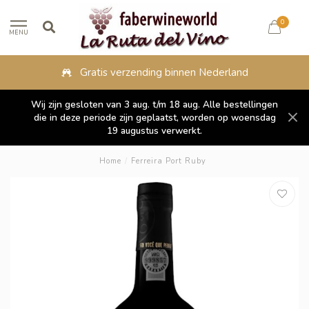
0
MENU
s verzending binnen Nederland
Fysie
Wij zijn gesloten van 3 aug. t/m 18 aug. Alle bestellingen
die in deze periode zijn geplaatst, worden op woensdag
19 augustus verwerkt.
Home
/
Ferreira Port Ruby