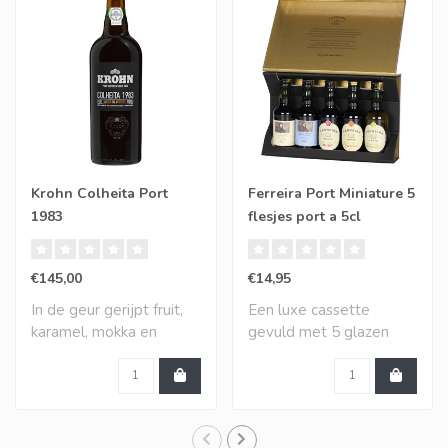
Krohn Colheita Port
Ferreira Port Miniature 5
1983
flesjes port a 5cl
€145,00
€14,95
In de geur gerijpt fruit,
Een luxe cassette
karamel, mokka en
gevuld met 5 glazen
rozijnen. De sma..
flesjes port à 5cl., d..