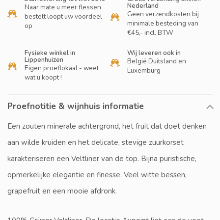
Nederland
Naar mate u meer flessen
Geen verzendkosten bij
bestelt loopt uw voordeel
minimale besteding van
op
€45,- incl. BTW
Fysieke winkel in
Wij leveren ook in
Lippenhuizen
België Duitsland en
Eigen proeflokaal - weet
Luxemburg
wat u koopt !
Proefnotitie & wijnhuis informatie
Een zouten minerale achtergrond, het fruit dat doet denken
aan wilde kruiden en het delicate, stevige zuurkorset
karakteriseren een Veltliner van de top. Bijna puristische,
opmerkelijke elegantie en finesse. Veel witte bessen,
grapefruit en een mooie afdronk.