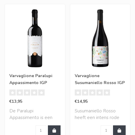
Varvaglione Paralupi
Varvaglione
Appassimento IGP
Susumaniello Rosso IGP
Puglia
Puglia
€13,95
€14,95
De Paralupi
Susumaniello Rosso
Appassimento is een
heeft een intens rode
zeer ronde en volle rode
kleur. Rijp rood fr..
wij..