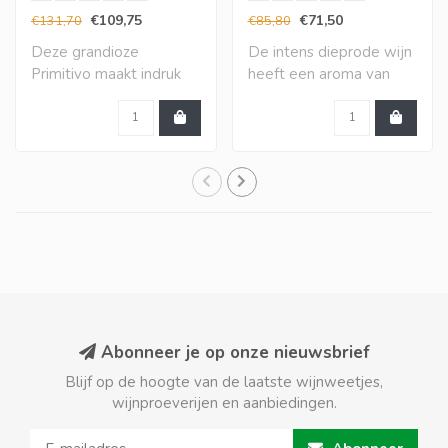
betalen)
€109,75
€71,50
€131,70
€85,80
Deze grandioze
De intens dieprode wijn
Primitivo maakt indruk
heeft een aroma van
met een vol en zeer in..
gerijpt rood fru..
Abonneer je op onze nieuwsbrief
Blijf op de hoogte van de laatste wijnweetjes,
wijnproeverijen en aanbiedingen.