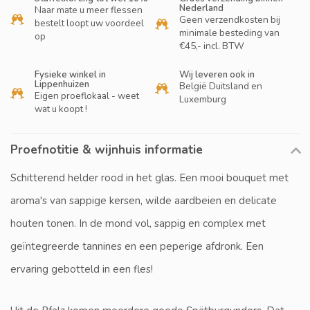
Nederland
Naar mate u meer flessen
Geen verzendkosten bij
bestelt loopt uw voordeel
minimale besteding van
op
€45,- incl. BTW
Fysieke winkel in
Wij leveren ook in
Lippenhuizen
België Duitsland en
Eigen proeflokaal - weet
Luxemburg
wat u koopt !
Proefnotitie & wijnhuis informatie
Schitterend helder rood in het glas. Een mooi bouquet met
aroma's van sappige kersen, wilde aardbeien en delicate
houten tonen. In de mond vol, sappig en complex met
geïntegreerde tannines en een peperige afdronk. Een
ervaring gebotteld in een fles!