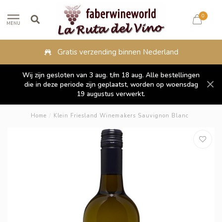
0
MENU
nding binnen Nederland
Fysieke wink
Wij zijn gesloten van 3 aug. t/m 18 aug. Alle bestellingen
die in deze periode zijn geplaatst, worden op woensdag
19 augustus verwerkt.
Home
/
Klein Friesland Winemakers Sauvignon Blanc