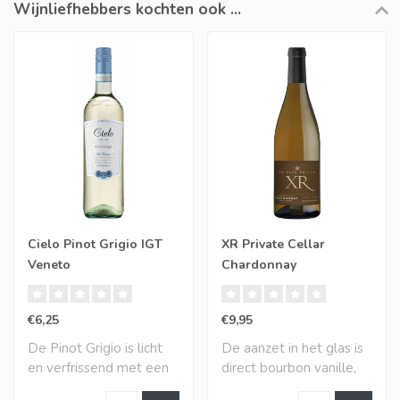
Wijnliefhebbers kochten ook ...
Cielo Pinot Grigio IGT
XR Private Cellar
Veneto
Chardonnay
€6,25
€9,95
De Pinot Grigio is licht
De aanzet in het glas is
en verfrissend met een
direct bourbon vanille,
aantrekkelij..
rijpe bakba..