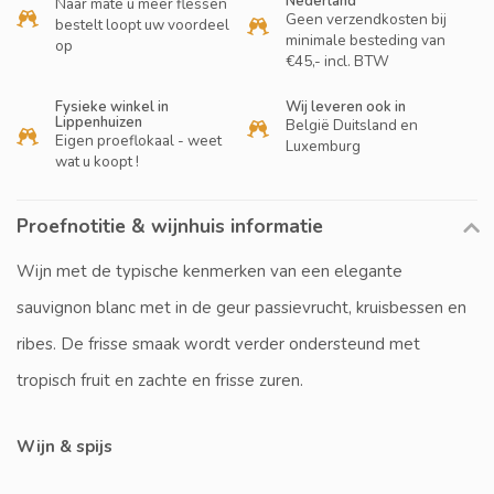
Nederland
Naar mate u meer flessen
Geen verzendkosten bij
bestelt loopt uw voordeel
minimale besteding van
op
€45,- incl. BTW
Fysieke winkel in
Wij leveren ook in
Lippenhuizen
België Duitsland en
Eigen proeflokaal - weet
Luxemburg
wat u koopt !
Proefnotitie & wijnhuis informatie
Wijn met de typische kenmerken van een elegante
sauvignon blanc met in de geur passievrucht, kruisbessen en
ribes. De frisse smaak wordt verder ondersteund met
tropisch fruit en zachte en frisse zuren.
Wijn & spijs