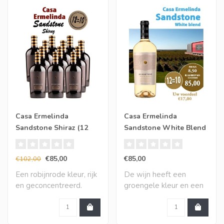
Casa Ermelinda
Casa Ermelinda
Sandstone Shiraz (12
Sandstone White Blend
halen, 10 betalen)
(12 halen, 10 betalen)
€85,00
€85,00
€102,00
Een robijnrode kleur, rijk
De wijn heeft een
en geconcentreerd.
groengele kleur en een
Tonen van spec..
expressief aroma wa..