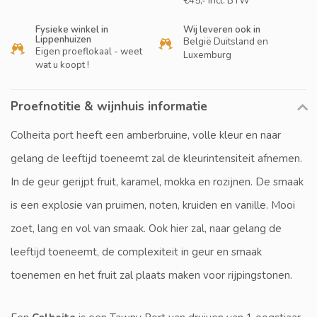
€45,- incl. BTW
Fysieke winkel in
Wij leveren ook in
Lippenhuizen
België Duitsland en
Eigen proeflokaal - weet
Luxemburg
wat u koopt !
Proefnotitie & wijnhuis informatie
Colheita port heeft een amberbruine, volle kleur en naar
gelang de leeftijd toeneemt zal de kleurintensiteit afnemen.
In de geur gerijpt fruit, karamel, mokka en rozijnen. De smaak
is een explosie van pruimen, noten, kruiden en vanille. Mooi
zoet, lang en vol van smaak. Ook hier zal, naar gelang de
leeftijd toeneemt, de complexiteit in geur en smaak
toenemen en het fruit zal plaats maken voor rijpingstonen.