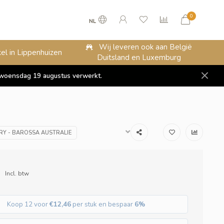
0
NL
Wij leveren ook aan België
el in Lippenhuizen
Duitsland en Luxemburg
op woensdag 19 augustus verwerkt.
RY - BAROSSA AUSTRALIE
Incl. btw
Koop 12 voor
€12,46
per stuk en bespaar
6%