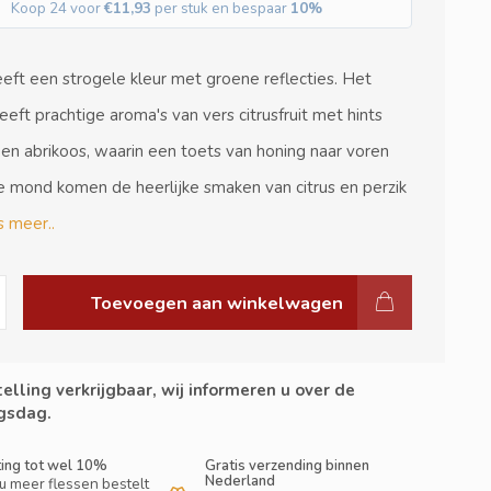
Koop 24 voor
€11,93
per stuk en bespaar
10%
eft een strogele kleur met groene reflecties. Het
eft prachtige aroma's van vers citrusfruit met hints
 en abrikoos, waarin een toets van honing naar voren
e mond komen de heerlijke smaken van citrus en perzik
 meer..
Toevoegen aan winkelwagen
elling verkrijgbaar, wij informeren u over de
gsdag.
ting tot wel 10%
Gratis verzending binnen
Nederland
u meer flessen bestelt