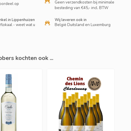
Geen verzendkosten bij minimale
oordeel op
besteding van €45,- incl. BTW
nkel in Lippenhuizen
Wij leveren ook in
flokaal - weet wat u
België Duitsland en Luxemburg
bers kochten ook ...