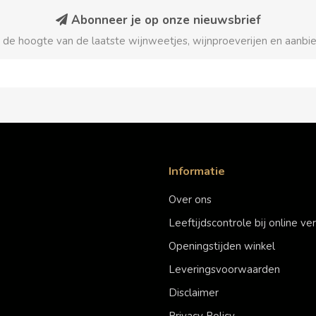
Abonneer je op onze nieuwsbrief
p de hoogte van de laatste wijnweetjes, wijnproeverijen en aanbi
Informatie
Over ons
Leeftijdscontrole bij online v
Openingstijden winkel
Leveringsvoorwaarden
Disclaimer