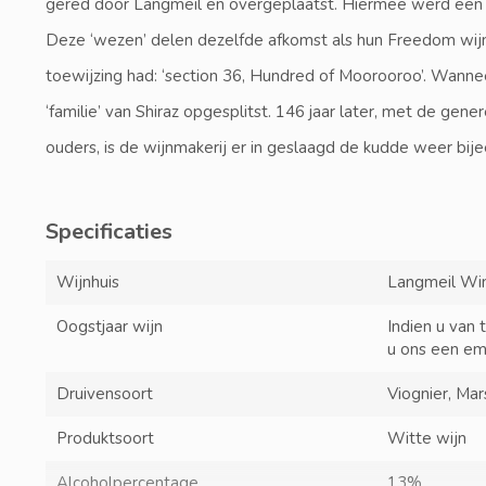
gered door Langmeil en overgeplaatst. Hiermee werd een 
Deze ‘wezen’ delen dezelfde afkomst als hun Freedom wij
toewijzing had: ‘section 36, Hundred of Moorooroo’. Wannee
‘familie’ van Shiraz opgesplitst. 146 jaar later, met de ge
ouders, is de wijnmakerij er in geslaagd de kudde weer bij
Specificaties
Wijnhuis
Langmeil Wi
Oogstjaar wijn
Indien u van 
u ons een em
Druivensoort
Viognier, Ma
Produktsoort
Witte wijn
Alcoholpercentage
13%