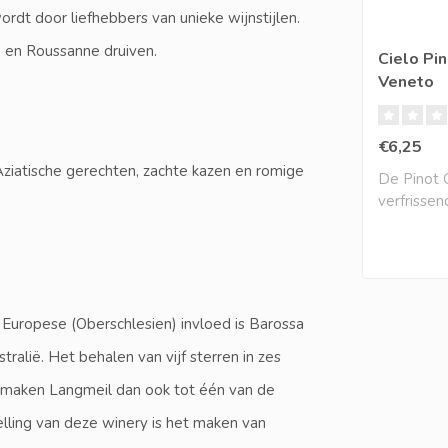
t door liefhebbers van unieke wijnstijlen.
 en Roussanne druiven.
Cielo Pin
Veneto
€6,25
 Aziatische gerechten, zachte kazen en romige
De Pinot Gr
verfrisse
aantrekkeli
e Europese (Oberschlesien) invloed is Barossa
alië. Het behalen van vijf sterren in zes
 maken Langmeil dan ook tot één van de
lling van deze winery is het maken van