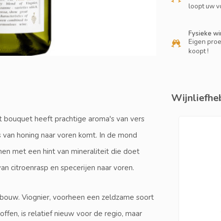
loopt uw v
Fysieke wi
Eigen proe
koopt !
Wijnliefheb
t bouquet heeft prachtige aroma's van vers
ets van honing naar voren komt. In de mond
men met een hint van mineraliteit die doet
an citroenrasp en specerijen naar voren.
jnbouw. Viognier, voorheen een zeldzame soort
fen, is relatief nieuw voor de regio, maar