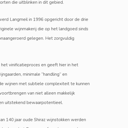
rten die uitblinken in dit gebied.
werd Langmeil in 1996 opgericht door de drie
originele wijnmakerij die op het landgoed sinds
onaangeroerd gelegen. Het zorgvuldig
t vinificatieproces en geeft hier in het
wijngaarden, minimale “handling” en
de wijnen met subtiele complexiteit te kunnen
 voortbrengen van niet alleen makkelijk
n uitstekend bewaarpotentieel.
an 140 jaar oude Shiraz wijnstokken werden