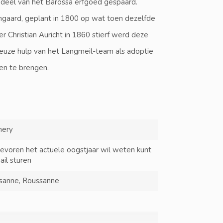
deel van het Barossa erfgoed gespaard.
ngaard, geplant in 1800 op wat toen dezelfde
r Christian Auricht in 1860 stierf werd deze
nereuze hulp van het Langmeil-team als adoptie
een te brengen.
nery
tevoren het actuele oogstjaar wil weten kunt
ail sturen
rsanne, Roussanne