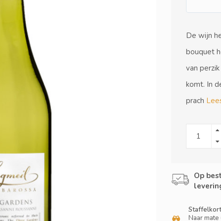
De wijn he
bouquet he
van perzik
komt. In d
prach
Lees
Op best
leverin
Staffelkor
Naar mate 