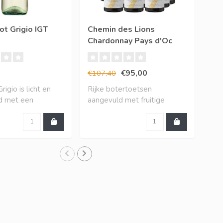
ot Grigio IGT
Chemin des Lions
XR 
Chardonnay Pays d'Oc
Ch
IGP (12 halen, 10
betalen)
€95,00
€9
€107,40
igio is licht en
Rijke botertoetsen
De 
nd met een
aangevuld met fruitige
dir
j..
toetsen van mango,..
bak