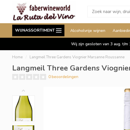
Wij leveren ook aan België
Staffelkorting tot wel 
WIJNASSORTIMENT
Alcoholvrije wijnen
Aanbiedi
Duitsland en Luxemburg
Wij zijn gesloten van 3 aug. t/m
Home
/
Langmeil Three Gardens Viognier Marsanne Roussanne
Langmeil Three Gardens Viogni
0 beoordelingen