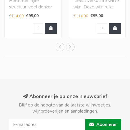
Heeft een rijke
Meest verkochte witte
structuur, veel donker
wijn. Deze wijn ruikt
fruitaroma's en ook wat
naar perzik en bloemen
€95,00
€95,00
€114,00
€114,00
aardse tonen. De ..
en smaakt lic..
Abonneer je op onze nieuwsbrief
Blijf op de hoogte van de laatste wijnweetjes,
wijnproeverijen en aanbiedingen.
Abonneer