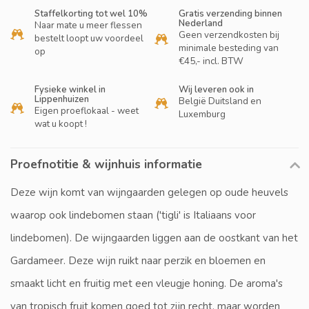
Staffelkorting tot wel 10%
Gratis verzending binnen
Nederland
Naar mate u meer flessen
Geen verzendkosten bij
bestelt loopt uw voordeel
minimale besteding van
op
€45,- incl. BTW
Fysieke winkel in
Wij leveren ook in
Lippenhuizen
België Duitsland en
Eigen proeflokaal - weet
Luxemburg
wat u koopt !
Proefnotitie & wijnhuis informatie
Deze wijn komt van wijngaarden gelegen op oude heuvels
waarop ook lindebomen staan ('tigli' is Italiaans voor
lindebomen). De wijngaarden liggen aan de oostkant van het
Gardameer. Deze wijn ruikt naar perzik en bloemen en
smaakt licht en fruitig met een vleugje honing. De aroma's
van tropisch fruit komen goed tot zijn recht, maar worden