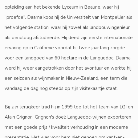
opleiding aan het bekende Lyceum in Beaune, waar hij
“proefde”. Daarna koos hij de Universiteit van Montpellier als
het volgende station, waar hij zowel als landbouwingenieur
als oenoloog afstudeerde. Hij deed zijn eerste internationale
ervaring op in Californië voordat hij twee jaar lang zorgde
voor een landgoed van 60 hectare in de Languedoc. Daarna
werd hij weer aangetrokken door het avontuur en werkte hij
een seizoen als wijnmaker in Nieuw-Zeeland, een term die
vandaag de dag nog steeds op zijn visitekaartje staat.
Bij zijn terugkeer trad hij in 1999 toe tot het team van LGI en
Alain Grignon. Grignon's doel: Languedoc-wijnen exporteren
met een goede prijs / kwaliteit verhouding in een moderne
presentatie. Het was voor hem niet genoeg om kant-en-