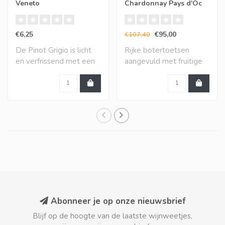
Veneto
Chardonnay Pays d'Oc
IGP (12 halen, 10
betalen)
€6,25
€95,00
€107,40
De Pinot Grigio is licht
Rijke botertoetsen
en verfrissend met een
aangevuld met fruitige
aantrekkelij..
toetsen van mango,..
Abonneer je op onze nieuwsbrief
Blijf op de hoogte van de laatste wijnweetjes,