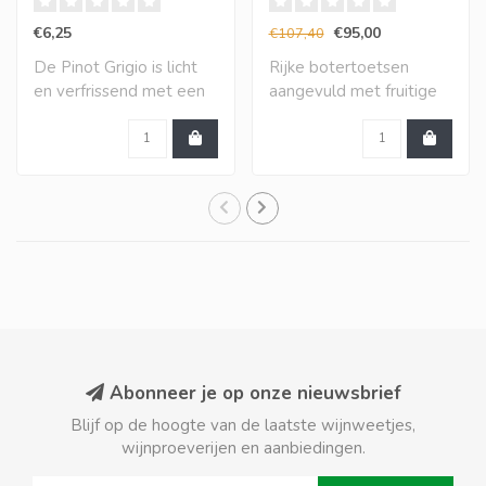
betalen)
€6,25
€95,00
€107,40
De Pinot Grigio is licht
Rijke botertoetsen
en verfrissend met een
aangevuld met fruitige
aantrekkelij..
toetsen van mango,..
Abonneer je op onze nieuwsbrief
Blijf op de hoogte van de laatste wijnweetjes,
wijnproeverijen en aanbiedingen.