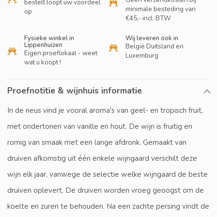
bestelt loopt uw voordeel
minimale besteding van
op
€45,- incl. BTW
Fysieke winkel in
Wij leveren ook in
Lippenhuizen
België Duitsland en
Eigen proeflokaal - weet
Luxemburg
wat u koopt !
Proefnotitie & wijnhuis informatie
In de neus vind je vooral aroma's van geel- en tropisch fruit,
met ondertonen van vanille en hout. De wijn is fruitig en
romig van smaak met een lange afdronk. Gemaakt van
druiven afkomstig uit één enkele wijngaard verschilt deze
wijn elk jaar, vanwege de selectie welke wijngaard de beste
druiven oplevert. De druiven worden vroeg geoogst om de
koelte en zuren te behouden. Na een zachte persing vindt de