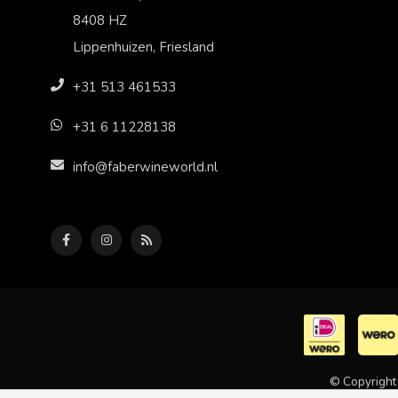
8408 HZ
Lippenhuizen, Friesland
+31 513 461533
+31 6 11228138
info@faberwineworld.nl
© Copyright