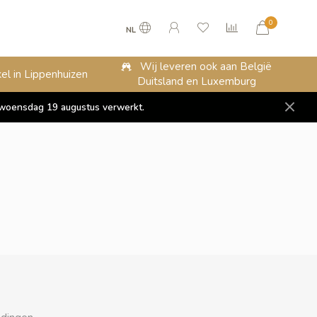
0
NL
Wij leveren ook aan België
el in Lippenhuizen
Duitsland en Luxemburg
op woensdag 19 augustus verwerkt.