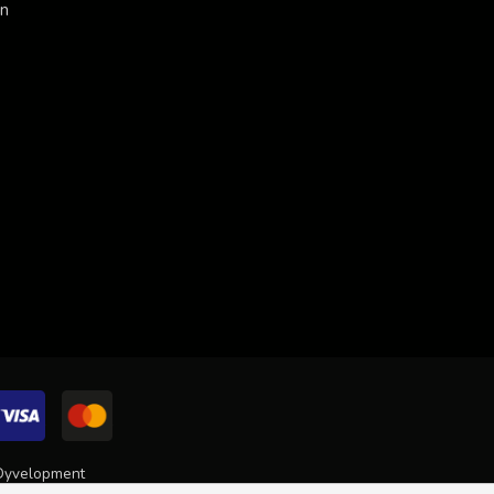
en
Dyvelopment