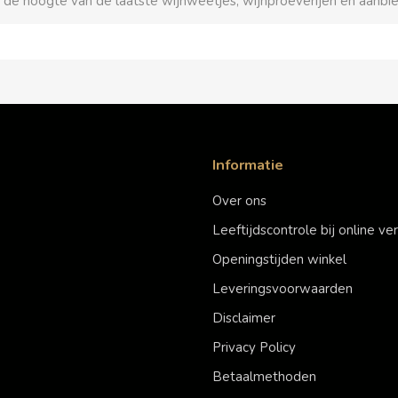
p de hoogte van de laatste wijnweetjes, wijnproeverijen en aanbi
Informatie
Over ons
Leeftijdscontrole bij online v
Openingstijden winkel
Leveringsvoorwaarden
Disclaimer
Privacy Policy
Betaalmethoden