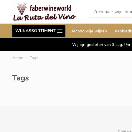
Wij leveren ook aan België
Staffelkorting tot wel 
WIJNASSORTIMENT
Alcoholvrije wijnen
Aanbiedi
Duitsland en Luxemburg
Wij zijn gesloten van 3 aug. t/m
Home
/
Tags
Tags