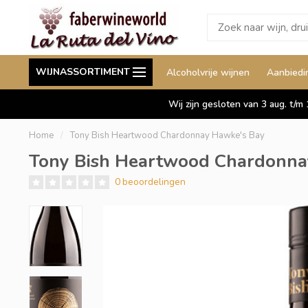
Wij leveren ook aan België
Staffelkorting tot wel 
WIJNASSORTIMENT
Alcoholvrije wijnen
Aanbiedi
Duitsland en Luxemburg
Wij zijn gesloten van 3 aug. t/m
Home
/
Tony Bish Heartwood Chardonnay Hawke's Bay
Tony Bish Heartwood Chardonna
0 beoordelingen