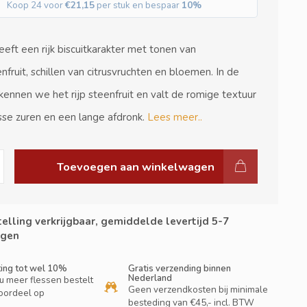
Koop 24 voor
€21,15
per stuk en bespaar
10%
eft een rijk biscuitkarakter met tonen van
fruit, schillen van citrusvruchten en bloemen. In de
ennen we het rijp steenfruit en valt de romige textuur
sse zuren en een lange afdronk.
Lees meer..
Toevoegen aan winkelwagen
elling verkrijgbaar, gemiddelde levertijd 5-7
gen
ting tot wel 10%
Gratis verzending binnen
Nederland
u meer flessen bestelt
Geen verzendkosten bij minimale
oordeel op
besteding van €45,- incl. BTW