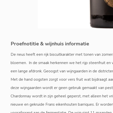
Proefnotitie & wijnhuis informatie
De neus heeft een rijk biscuitkarakter met tonen van zomerst
bloemen. In de smaak herkennen we het rijp steenfruit en v
een lange afdronk. Geoogst van wijngaarden in de district
Met de hand oogsten zorgt voor vers fruit wat bijdraagt aan
deze wijngaarden wordt er geen gebruik gemaakt van pes
Chardonnay wordt in zijn geheel geperst, met alleen het v
nieuwe en gekruide Frans eikenhouten barriques. Er word
voorafgaand aan de fermentatie. De wijn rijpt 11 maanden