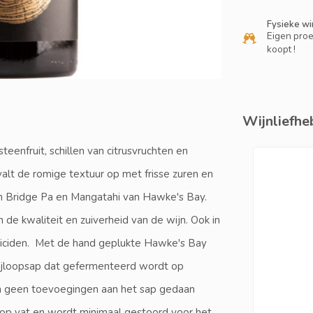
Fysieke wi
Eigen proe
koopt !
Wijnliefheb
eenfruit, schillen van citrusvruchten en
alt de romige textuur op met frisse zuren en
en Bridge Pa en Mangatahi van Hawke's Bay.
 de kwaliteit en zuiverheid van de wijn. Ook in
ticiden. Met de hand geplukte Hawke's Bay
rijloopsap dat gefermenteerd wordt op
en geen toevoegingen aan het sap gedaan
 op vat en wordt minimaal gestoord voor het