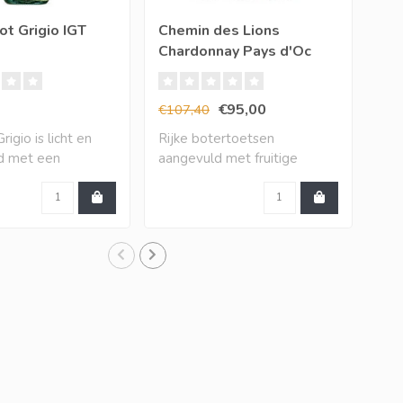
ot Grigio IGT
Chemin des Lions
XR 
Chardonnay Pays d'Oc
Ch
IGP (12 halen, 10
betalen)
€95,00
€9
€107,40
igio is licht en
Rijke botertoetsen
De 
nd met een
aangevuld met fruitige
dir
j..
toetsen van mango,..
bak