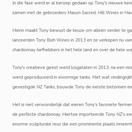
In die fase werd er al beroep gedaan op Tony's nieuwe kennis
samen met de gebroeders Mason Sacred, Hill Wines in Ha
Hierin maakt Tony bewust de keuze om alleen verder te gaa
lanceerden Tony Bish Wines in 2013 en ze verkopen nu vier
chardonnay-liefhebbers in het hele land en over de hele we
Tony's creatieve geest werd losgelaten in 2013, na een reis
werd geproduceerd in eivormige tanks. Met wat vindingrijk
gevestigde NZ Tanks, bouwde Tony de eerste betonnen ei
Het is niet verwonderlijk dat eieren Tony's favoriete ferme
de perfecte chardonnay. Hiertoe importeerde Tony NZ's eer
enorme sculpturale reus die een prominente plaats inneemt 