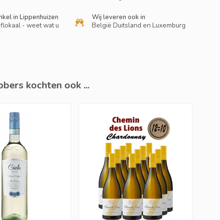
nkel in Lippenhuizen
Wij leveren ook in
flokaal - weet wat u
België Duitsland en Luxemburg
bers kochten ook ...