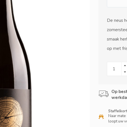
De neus he
zomersteen
smaak herk
op met fri
Op best
werkda
Staffelkor
Naar mate 
loopt uw v