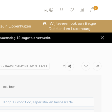
0
NL
Wij leveren ook aan België
el in Lippenhuizen
Duitsland en Luxemburg
op woensdag 19 augustus verwerkt.
ES - HAWKE'S BAY NIEUW ZEELAND
Incl. btw
Koop 12 voor
€22,09
per stuk en bespaar
6%