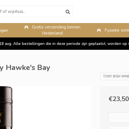
Gratis verzending binnen
10%
Fysieke wink
ngen
Nederland
 18 aug. Alle bestellingen die in deze periode zijn geplaatst, worden 
y Hawke's Bay
TONY BISH WIN
€23,50