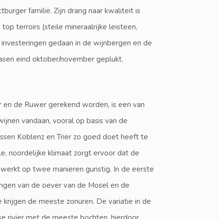
urger familie. Zijn drang naar kwaliteit is
op terroirs (steile mineraalrijke leisteen,
te investeringen gedaan in de wijnbergen en de
fasen eind oktober/november geplukt.
ar en de Ruwer gerekend worden, is een van
wijnen vandaan, vooral op basis van de
tussen Koblenz en Trier zo goed doet heeft te
, noordelijke klimaat zorgt ervoor dat de
werkt op twee manieren gunstig. In de eerste
llingen van de oever van de Mosel en de
e krijgen de meeste zonuren. De variatie in de
se rivier met de meeste bochten, hierdoor