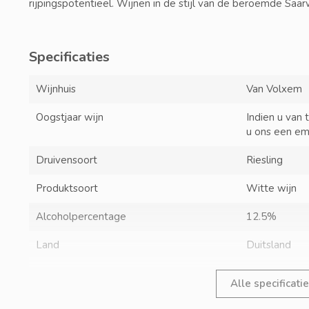
rijpingspotentieel. Wijnen in de stijl van de beroemde Saa
Specificaties
Wijnhuis
Van Volxem
Oogstjaar wijn
Indien u van 
u ons een em
Druivensoort
Riesling
Produktsoort
Witte wijn
Alcoholpercentage
12.5%
Land
Duitsland
Alle specificati