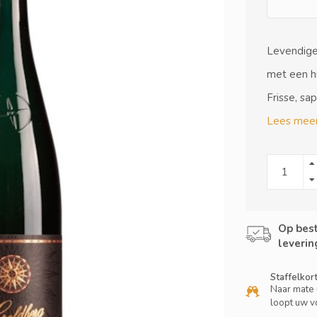
Levendige 
met een hi
Frisse, sa
Lees meer
Op best
leverin
Staffelkor
Naar mate 
loopt uw v