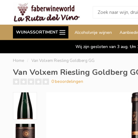
Wij leveren ook aan België
Staffelkorting tot wel 
WIJNASSORTIMENT
Alcoholvrije wijnen
Aanbiedi
Duitsland en Luxemburg
Wij zijn gesloten van 3 aug. t/m
Home
/
Van Volxem Riesling Goldberg GG
Van Volxem Riesling Goldberg G
0 beoordelingen