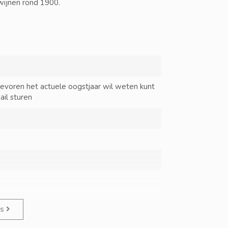
rwijnen rond 1900.
tevoren het actuele oogstjaar wil weten kunt
ail sturen
es