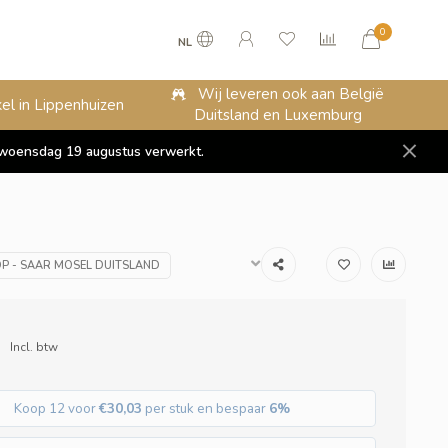
0
NL
Wij leveren ook aan België
el in Lippenhuizen
Duitsland en Luxemburg
op woensdag 19 augustus verwerkt.
P - SAAR MOSEL DUITSLAND
Incl. btw
Koop 12 voor
€30,03
per stuk en bespaar
6%