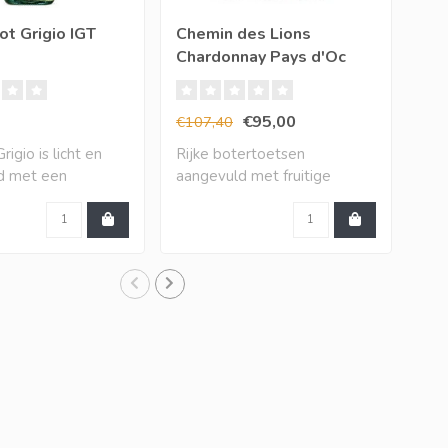
ot Grigio IGT
Chemin des Lions
XR 
Chardonnay Pays d'Oc
Ch
IGP (12 halen, 10
betalen)
€95,00
€9
€107,40
igio is licht en
Rijke botertoetsen
De 
nd met een
aangevuld met fruitige
dir
j..
toetsen van mango,..
bak