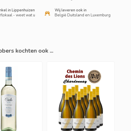
nkel in Lippenhuizen
Wij leveren ook in
flokaal - weet wat u
België Duitsland en Luxemburg
bers kochten ook ...