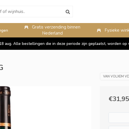
Gratis verzending binnen
10%
Fysieke wink
ngen
Nederland
 18 aug. Alle bestellingen die in deze periode zijn geplaatst, worden 
G
VAN VOLXEM VD
€31,95