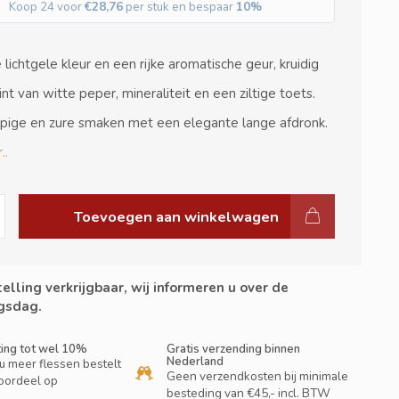
Koop 24 voor
€28,76
per stuk en bespaar
10%
lichtgele kleur en een rijke aromatische geur, kruidig
nt van witte peper, mineraliteit en een ziltige toets.
ppige en zure smaken met een elegante lange afdronk.
..
Toevoegen aan winkelwagen
elling verkrijgbaar, wij informeren u over de
gsdag.
ting tot wel 10%
Gratis verzending binnen
Nederland
u meer flessen bestelt
Geen verzendkosten bij minimale
oordeel op
besteding van €45,- incl. BTW