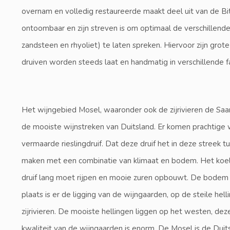
overnam en volledig restaureerde maakt deel uit van de Bittb
ontoombaar en zijn streven is om optimaal de verschillende t
zandsteen en rhyoliet) te laten spreken. Hiervoor zijn gro
druiven worden steeds laat en handmatig in verschillende 
Het wijngebied Mosel, waaronder ook de zijrivieren de Sa
de mooiste wijnstreken van Duitsland. Er komen prachtige 
vermaarde rieslingdruif. Dat deze druif het in deze streek 
maken met een combinatie van klimaat en bodem. Het koele
druif lang moet rijpen en mooie zuren opbouwt. De bodem 
plaats is er de ligging van de wijngaarden, op de steile he
zijrivieren. De mooiste hellingen liggen op het westen, dez
kwaliteit van de wijngaarden is enorm. De Mosel is de Duit