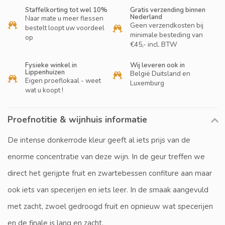
Staffelkorting tot wel 10%
Gratis verzending binnen
Nederland
Naar mate u meer flessen
Geen verzendkosten bij
bestelt loopt uw voordeel
minimale besteding van
op
€45,- incl. BTW
Fysieke winkel in
Wij leveren ook in
Lippenhuizen
België Duitsland en
Eigen proeflokaal - weet
Luxemburg
wat u koopt !
Proefnotitie & wijnhuis informatie
De intense donkerrode kleur geeft al iets prijs van de
enorme concentratie van deze wijn. In de geur treffen we
direct het gerijpte fruit en zwartebessen confiture aan maar
ook iets van specerijen en iets leer. In de smaak aangevuld
met zacht, zwoel gedroogd fruit en opnieuw wat specerijen
en de finale is lang en zacht.