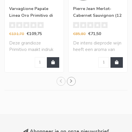
Varvaglione Papale
Pierre Jean Merlot-
Linea Oro Primitivo di
Cabernet Sauvignon (12
Manduria (6 halen, 5
halen, 10 betalen)
betalen)
€109,75
€71,50
€131,70
€85,80
Deze grandioze
De intens dieprode wijn
Primitivo maakt indruk
heeft een aroma van
met een vol en zeer in..
gerijpt rood fru..
Abonneer je op onze nieuwsbrief