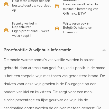
Nederland
Naar mate u meer flessen
Geen verzendkosten bij
bestelt loopt uw voordeel
minimale besteding van
op
€45,- incl. BTW
Fysieke winkel in
Wij leveren ook in
Lippenhuizen
België Duitsland en
Eigen proeflokaal - weet
Luxemburg
wat u koopt !
Proefnotitie & wijnhuis informatie
De mooie warme aroma's van vanille worden in balans
gebracht door aroma's van geel fruit, zoals perzik. In de mond
is het een soepele wijn met tonen van geroosterd brood. De
druiven voor deze wijn groeien in de Bourgogne op een
bodem van klei en kalksteen. Dit zorgt voor een mooi
alcoholpercentage en fijne geur van de wijn. Na de
handmatige oogst worden de druiven meteen geperst. De