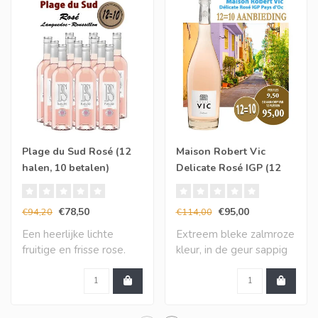
Plage du Sud Rosé (12
Maison Robert Vic
halen, 10 betalen)
Delicate Rosé IGP (12
halen, 10 betalen)
€78,50
€95,00
€94,20
€114,00
Een heerlijke lichte
Extreem bleke zalmroze
fruitige en frisse rose.
kleur, in de geur sappig
Een hyper eleg..
kleinrood fr..