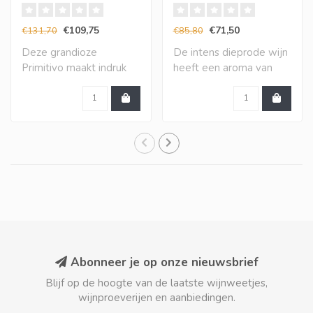
Manduria (6 halen, 5
halen, 10 betalen)
betalen)
€109,75
€71,50
€131,70
€85,80
Deze grandioze
De intens dieprode wijn
Primitivo maakt indruk
heeft een aroma van
met een vol en zeer in..
gerijpt rood fru..
Abonneer je op onze nieuwsbrief
Blijf op de hoogte van de laatste wijnweetjes,
wijnproeverijen en aanbiedingen.