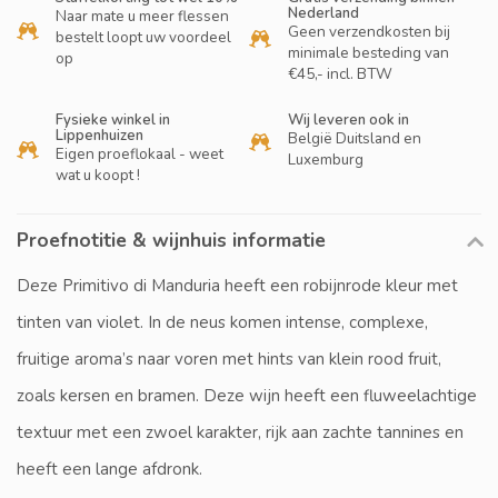
Nederland
Naar mate u meer flessen
Geen verzendkosten bij
bestelt loopt uw voordeel
minimale besteding van
op
€45,- incl. BTW
Fysieke winkel in
Wij leveren ook in
Lippenhuizen
België Duitsland en
Eigen proeflokaal - weet
Luxemburg
wat u koopt !
Proefnotitie & wijnhuis informatie
Deze Primitivo di Manduria heeft een robijnrode kleur met
tinten van violet. In de neus komen intense, complexe,
fruitige aroma’s naar voren met hints van klein rood fruit,
zoals kersen en bramen. Deze wijn heeft een fluweelachtige
textuur met een zwoel karakter, rijk aan zachte tannines en
heeft een lange afdronk.