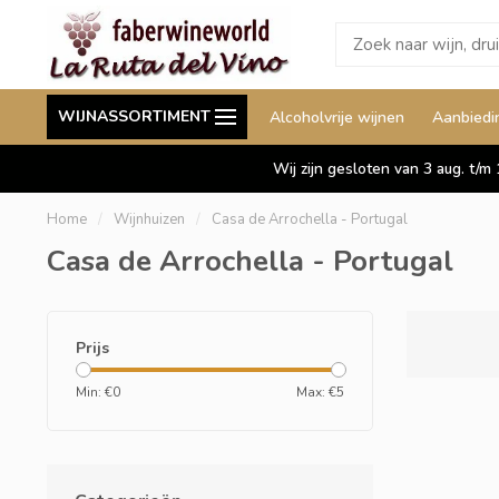
Wij leveren ook aan België
Staffelkorting tot wel 
WIJNASSORTIMENT
Alcoholvrije wijnen
Aanbiedi
Duitsland en Luxemburg
Wij zijn gesloten van 3 aug. t/m
Home
/
Wijnhuizen
/
Casa de Arrochella - Portugal
Casa de Arrochella - Portugal
Prijs
Min: €
0
Max: €
5