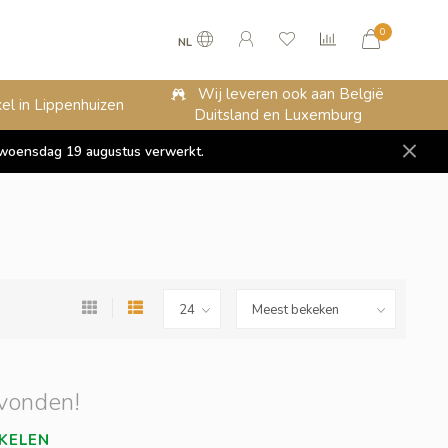
0
NL
Wij leveren ook aan België
el in Lippenhuizen
Duitsland en Luxemburg
op woensdag 19 augustus verwerkt.
vonden!
KELEN