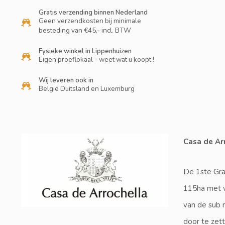
Gratis verzending binnen Nederland
Geen verzendkosten bij minimale
besteding van €45,- incl. BTW
Fysieke winkel in Lippenhuizen
Eigen proeflokaal - weet wat u koopt !
Wij leveren ook in
België Duitsland en Luxemburg
Casa de Ar
De 1ste Graa
115ha met wi
van de sub r
door te zet