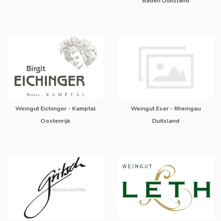
Baden Duitsland
Weingut Eichinger - Kamptal
Weingut Eser - Rheingau
Oostenrijk
Duitsland