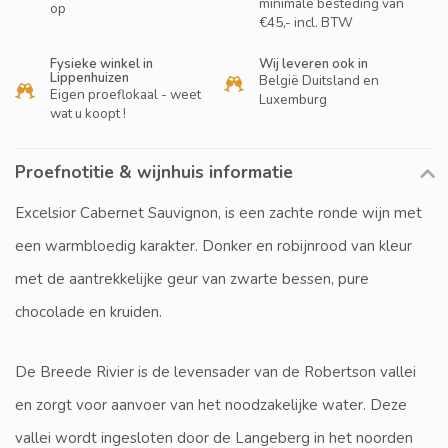
minimale besteding van
op
€45,- incl. BTW
Fysieke winkel in
Wij leveren ook in
Lippenhuizen
België Duitsland en
Eigen proeflokaal - weet
Luxemburg
wat u koopt !
Proefnotitie & wijnhuis informatie
Excelsior Cabernet Sauvignon, is een zachte ronde wijn met
een warmbloedig karakter. Donker en robijnrood van kleur
met de aantrekkelijke geur van zwarte bessen, pure
chocolade en kruiden.
De Breede Rivier is de levensader van de Robertson vallei
en zorgt voor aanvoer van het noodzakelijke water. Deze
vallei wordt ingesloten door de Langeberg in het noorden