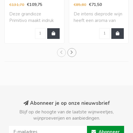
€109,75
€71,50
€131,70
€85,80
Deze grandioze
De intens dieprode wijn
Primitivo maakt indruk
heeft een aroma van
met een vol en zeer in..
gerijpt rood fru..
Abonneer je op onze nieuwsbrief
Blijf op de hoogte van de laatste wijnweetjes,
wijnproeverijen en aanbiedingen.
Abonneer