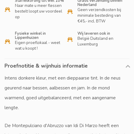
Staffelkorting tot wel 10%
Gratis verzending binnen
Nederland
Naar mate u meer flessen
Geen verzendkosten bij
bestelt loopt uw voordeel
minimale besteding van
op
€45,- incl. BTW
Fysieke winkel in
Wij leveren ook in
Lippenhuizen
België Duitsland en
Eigen proeflokaal - weet
Luxemburg
wat u koopt !
Proefnotitie & wijnhuis informatie
Intens donkere kleur, met een dieppaarse tint. In de neus
geurend naar bessen, aalbessen en jam. In de mond
warmend, goed uitgebalanceerd, met een aangename
lengte.
De Montepulciano d'Abruzzo van Idi Di Marzo heeft een