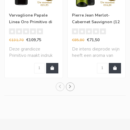
Varvaglione Papale
Pierre Jean Merlot-
Linea Oro Primitivo di
Cabernet Sauvignon (12
Manduria (6 halen, 5
halen, 10 betalen)
betalen)
€109,75
€71,50
€131,70
€85,80
Deze grandioze
De intens dieprode wijn
Primitivo maakt indruk
heeft een aroma van
met een vol en zeer in..
gerijpt rood fru..