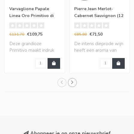
Varvaglione Papale
Pierre Jean Merlot-
Linea Oro Primitivo di
Cabernet Sauvignon (12
Manduria (6 halen, 5
halen, 10 betalen)
betalen)
€109,75
€71,50
€131,70
€85,80
Deze grandioze
De intens dieprode wijn
Primitivo maakt indruk
heeft een aroma van
met een vol en zeer in..
gerijpt rood fru..
Abonneer je op onze nieuwsbrief