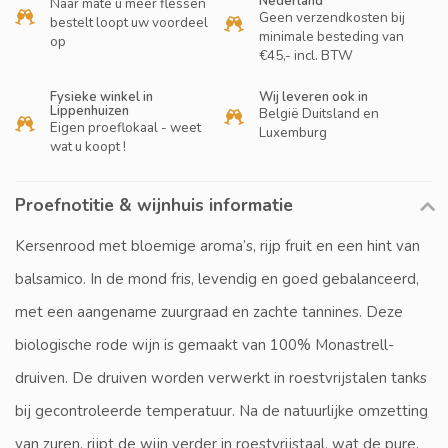
Nederland
Naar mate u meer flessen
Geen verzendkosten bij
bestelt loopt uw voordeel
minimale besteding van
op
€45,- incl. BTW
Fysieke winkel in
Wij leveren ook in
Lippenhuizen
België Duitsland en
Eigen proeflokaal - weet
Luxemburg
wat u koopt !
Proefnotitie & wijnhuis informatie
Kersenrood met bloemige aroma’s, rijp fruit en een hint van
balsamico. In de mond fris, levendig en goed gebalanceerd,
met een aangename zuurgraad en zachte tannines. Deze
biologische rode wijn is gemaakt van 100% Monastrell-
druiven. De druiven worden verwerkt in roestvrijstalen tanks
bij gecontroleerde temperatuur. Na de natuurlijke omzetting
van zuren, rijpt de wijn verder in roestvrijstaal, wat de pure,