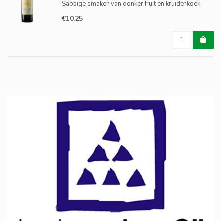
Sappige smaken van donker fruit en kruidenkoek
verspreiden zich langzaam door de mond en er is
€10,25
zelfs iets rokerigs op te merken.