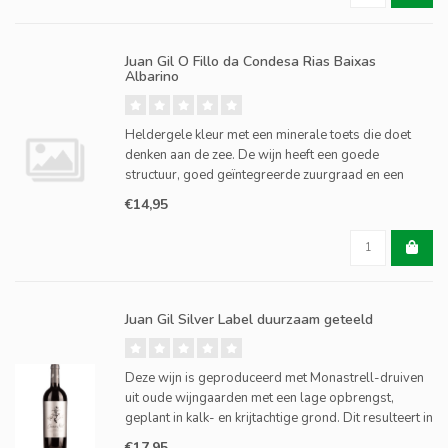
Juan Gil O Fillo da Condesa Rias Baixas
Albarino
Heldergele kleur met een minerale toets die doet
denken aan de zee. De wijn heeft een goede
structuur, goed geïntegreerde zuurgraad en een
grote aromatische intensiteit met florale tonen.
€14,95
Juan Gil Silver Label duurzaam geteeld
Deze wijn is geproduceerd met Monastrell-druiven
uit oude wijngaarden met een lage opbrengst,
geplant in kalk- en krijtachtige grond. Dit resulteert in
een diep paars/zwarte wijn, met explosieve aroma's
€17,95