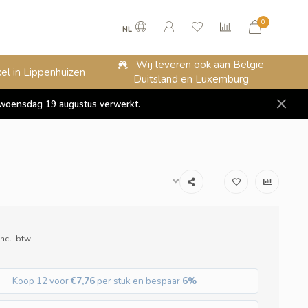
0
NL
Wij leveren ook aan België
el in Lippenhuizen
Duitsland en Luxemburg
op woensdag 19 augustus verwerkt.
Incl. btw
Koop 12 voor
€7,76
per stuk en bespaar
6%