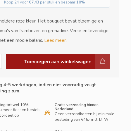
Koop 24 voor
€7,43
per stuk en bespaar
10%
 heldere roze kleur. Het bouquet bevat bloemige en
roma's van frambozen en grenadine. Verse en levendige
met een mooie balans.
Lees meer..
Toevoegen aan winkelwagen
g 4-5 werkdagen, indien niet voorradig volgt
ing z.s.m.
ting tot wel 10%
Gratis verzending binnen
Nederland
u meer flessen bestelt
Geen verzendkosten bij minimale
oordeel op
besteding van €45,- incl. BTW