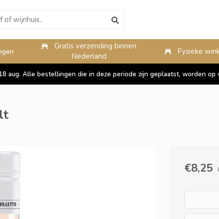
Gratis verzending binnen
10%
Fysieke wink
ngen
Nederland
 18 aug. Alle bestellingen die in deze periode zijn geplaatst, worden 
lt
€8,25