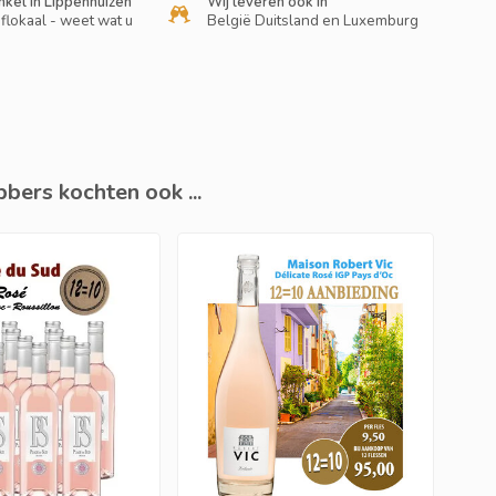
nkel in Lippenhuizen
Wij leveren ook in
flokaal - weet wat u
België Duitsland en Luxemburg
bers kochten ook ...