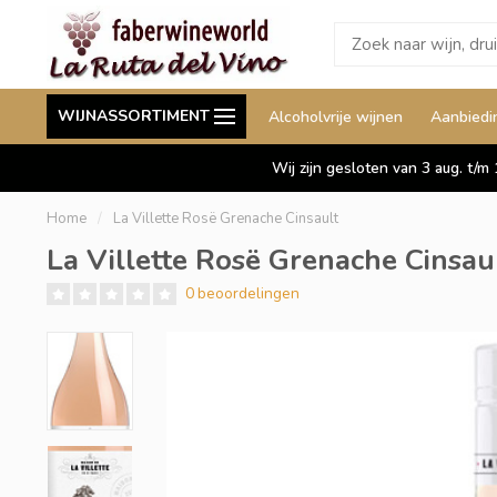
Wij leveren ook aan België
Staffelkorting tot wel 
WIJNASSORTIMENT
Alcoholvrije wijnen
Aanbiedi
Duitsland en Luxemburg
Wij zijn gesloten van 3 aug. t/m
Home
/
La Villette Rosë Grenache Cinsault
La Villette Rosë Grenache Cinsau
0 beoordelingen