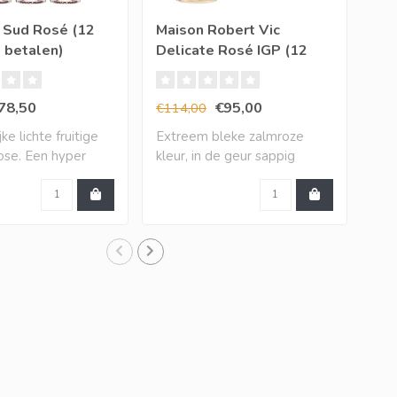
 Sud Rosé (12
Maison Robert Vic
Pip
0 betalen)
Delicate Rosé IGP (12
IGT
halen, 10 betalen)
bet
78,50
€95,00
€114,00
€11
ke lichte fruitige
Extreem bleke zalmroze
Boo
rose. Een hyper
kleur, in de geur sappig
rij
kleinrood fr..
aar