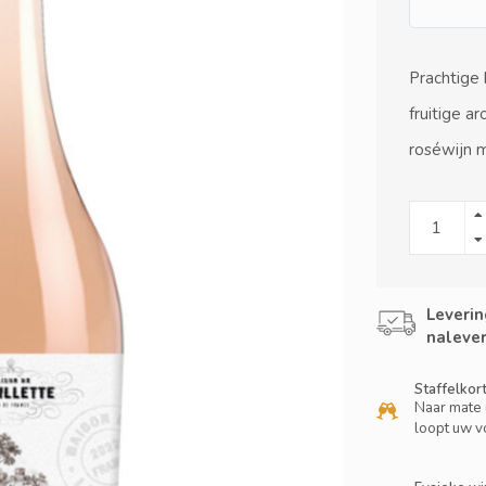
Prachtige
fruitige a
roséwijn 
Leverin
nalever
Staffelkor
Naar mate 
loopt uw v