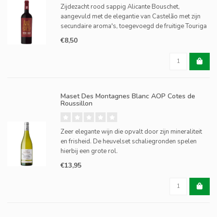
Zijdezacht rood sappig Alicante Bouschet,
aangevuld met de elegantie van Castelão met zijn
secundaire aroma's, toegevoegd de fruitige Touriga
Nacional met de krachtpatser als basis van een
€8,50
scheutje Cabernet Sauvignon. Allen handgeplukt met
stokken tot wel
Maset Des Montagnes Blanc AOP Cotes de
Roussillon
Zeer elegante wijn die opvalt door zijn mineraliteit
en frisheid. De heuvelset schaliegronden spelen
hierbij een grote rol.
€13,95