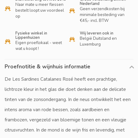
Nederland
Naar mate u meer flessen
Geen verzendkosten bij
bestelt loopt uw voordeel
minimale besteding van
op
€45,- incl. BTW
Fysieke winkel in
Wij leveren ook in
Lippenhuizen
België Duitsland en
Eigen proeflokaal - weet
Luxemburg
wat u koopt !
Proefnotitie & wijnhuis informatie
De Les Sardines Catalanes Rosé heeft een prachtige,
lichtroze kleur in het glas die doet denken aan de delicate
tinten van de zonsondergang. In de neus ontwikkelt het een
intens aroma van rode bessen, zoals aardbeien en
frambozen, vergezeld van bloemige tonen en een vleugje
citrusvruchten. In de mond is de wijn fris en levendig, met