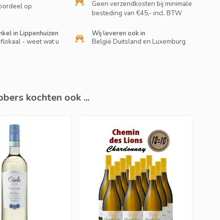
Geen verzendkosten bij minimale
oordeel op
besteding van €45,- incl. BTW
nkel in Lippenhuizen
Wij leveren ook in
flokaal - weet wat u
België Duitsland en Luxemburg
bers kochten ook ...