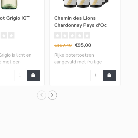
ot Grigio IGT
Chemin des Lions
XR 
Chardonnay Pays d'Oc
Ch
IGP (12 halen, 10
betalen)
€95,00
€9
€107,40
igio is licht en
Rijke botertoetsen
De 
nd met een
aangevuld met fruitige
dir
j..
toetsen van mango,..
bak