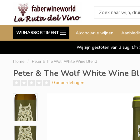
Wij leveren ook aan België
Staffelkorting tot wel 
WIJNASSORTIMENT
Alcoholvrije wijnen
Aanbiedi
Duitsland en Luxemburg
Wij zijn gesloten van 3 aug. t/m
Home
/
Peter & The Wolf White Wine Blend
Peter & The Wolf White Wine B
0 beoordelingen