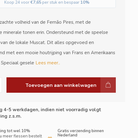
Koop 24 voor
€7,65
per stuk en bespaar
10%
zachte volheid van de Fernão Pires, met de
e minerale tonen erin. Ondersteund met de speelse
d van de lokale Muscat. Dit alles opgevoed en
nd met een mooie houtrijping van Frans en Amerikaans
. Speciaal gesele
Lees meer..
Toevoegen aan winkelwagen
g 4-5 werkdagen, indien niet voorradig volgt
ing z.s.m.
ting tot wel 10%
Gratis verzending binnen
Nederland
u meer flessen bestelt