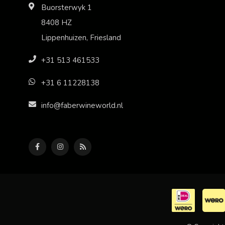
Buorsterwyk 1
8408 HZ
Lippenhuizen, Friesland
+31 513 461533
+31 6 11228138
info@faberwineworld.nl