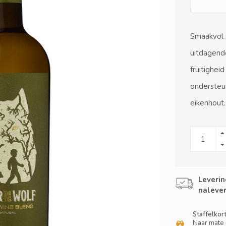
Smaakvol 
uitdagend
fruitighei
ondersteu
eikenhout
Leverin
nalever
Staffelkor
Naar mate 