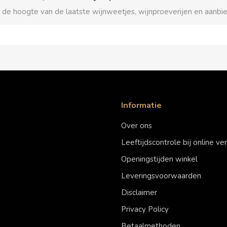
p de hoogte van de laatste wijnweetjes, wijnproeverijen en aanbi
Informatie
Over ons
Leeftijdscontrole bij online v
Openingstijden winkel
Leveringsvoorwaarden
Disclaimer
Privacy Policy
Betaalmethoden