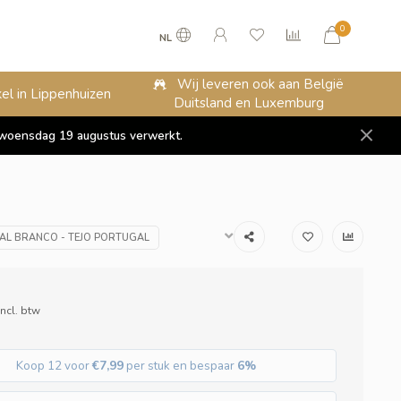
0
NL
Wij leveren ook aan België
el in Lippenhuizen
Duitsland en Luxemburg
op woensdag 19 augustus verwerkt.
AL BRANCO - TEJO PORTUGAL
Incl. btw
Koop 12 voor
€7,99
per stuk en bespaar
6%