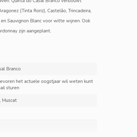
ruiven. Quinta do Casal Branco verbouwt
ragonez (Tinta Roriz), Castelão, Trincadeira,
o en Sauvignon Blanc voor witte wijnen. Ook
rdonnay zijn aangeplant.
sal Branco
tevoren het actuele oogstjaar wil weten kunt
ail sturen
, Muscat