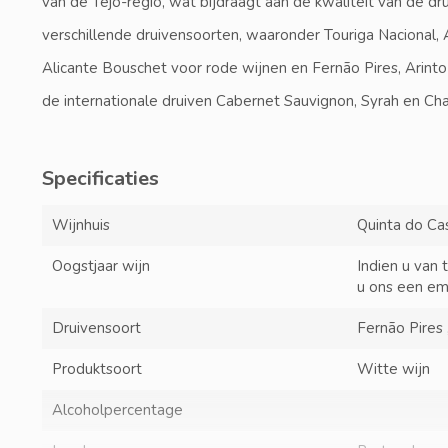
van de Tejo-regio, wat bijdraagt aan de kwaliteit van de d
verschillende druivensoorten, waaronder Touriga Nacional, A
Alicante Bouschet voor rode wijnen en Fernão Pires, Arint
de internationale druiven Cabernet Sauvignon, Syrah en Cha
Specificaties
Wijnhuis
Quinta do Ca
Oogstjaar wijn
Indien u van 
u ons een em
Druivensoort
Fernão Pires 
Produktsoort
Witte wijn
Alcoholpercentage