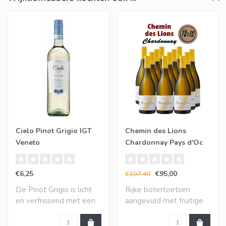
Cielo Pinot Grigio IGT
Chemin des Lions
Veneto
Chardonnay Pays d'Oc
IGP (12 halen, 10
betalen)
€6,25
€95,00
€107,40
De Pinot Grigio is licht
Rijke botertoetsen
en verfrissend met een
aangevuld met fruitige
aantrekkelij..
toetsen van mango,..