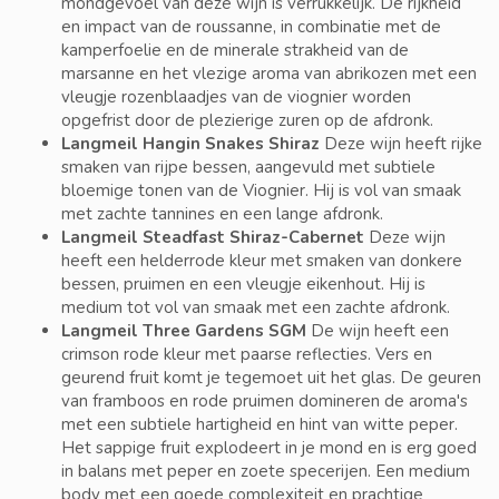
mondgevoel van deze wijn is verrukkelijk. De rijkheid
en impact van de roussanne, in combinatie met de
kamperfoelie en de minerale strakheid van de
marsanne en het vlezige aroma van abrikozen met een
vleugje rozenblaadjes van de viognier worden
opgefrist door de plezierige zuren op de afdronk.
Langmeil Hangin Snakes Shiraz
Deze wijn heeft rijke
smaken van rijpe bessen, aangevuld met subtiele
bloemige tonen van de Viognier. Hij is vol van smaak
met zachte tannines en een lange afdronk.
Langmeil Steadfast Shiraz-Cabernet
Deze wijn
heeft een helderrode kleur met smaken van donkere
bessen, pruimen en een vleugje eikenhout. Hij is
medium tot vol van smaak met een zachte afdronk.
Langmeil Three Gardens SGM
De wijn heeft een
crimson rode kleur met paarse reflecties. Vers en
geurend fruit komt je tegemoet uit het glas. De geuren
van framboos en rode pruimen domineren de aroma's
met een subtiele hartigheid en hint van witte peper.
Het sappige fruit explodeert in je mond en is erg goed
in balans met peper en zoete specerijen. Een medium
body met een goede complexiteit en prachtige