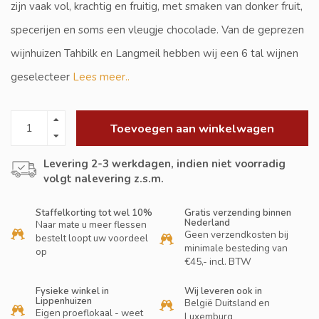
zijn vaak vol, krachtig en fruitig, met smaken van donker fruit,
specerijen en soms een vleugje chocolade. Van de geprezen
wijnhuizen Tahbilk en Langmeil hebben wij een 6 tal wijnen
geselecteer
Lees meer..
Toevoegen aan winkelwagen
Levering 2-3 werkdagen, indien niet voorradig
volgt nalevering z.s.m.
Staffelkorting tot wel 10%
Gratis verzending binnen
Nederland
Naar mate u meer flessen
Geen verzendkosten bij
bestelt loopt uw voordeel
minimale besteding van
op
€45,- incl. BTW
Fysieke winkel in
Wij leveren ook in
Lippenhuizen
België Duitsland en
Eigen proeflokaal - weet
Luxemburg