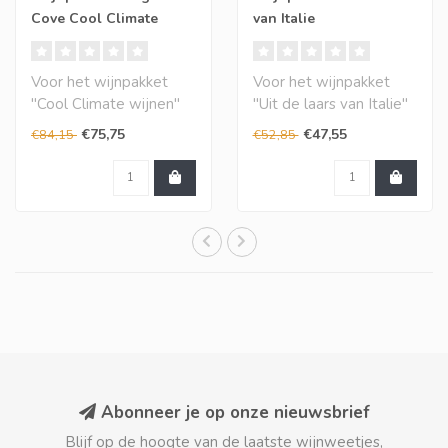
Cove Cool Climate
van Italie
wijnen
Voor het wijnpakket
Voor het wijnpakket
"Cool Climate wijnen"
"Uit de laars van Italie"
heeft ons proefpanel
heeft ons proefpanel
€75,75
€47,55
€84,15
€52,85
een aantal zeer b..
een aantal st..
Abonneer je op onze nieuwsbrief
Blijf op de hoogte van de laatste wijnweetjes,