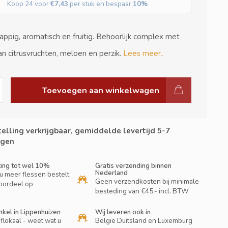
Koop 24 voor
€7,43
per stuk en bespaar
10%
sappig, aromatisch en fruitig. Behoorlijk complex met
an citrusvruchten, meloen en perzik.
Lees meer..
Toevoegen aan winkelwagen
elling verkrijgbaar, gemiddelde levertijd 5-7
gen
ting tot wel 10%
Gratis verzending binnen
Nederland
u meer flessen bestelt
Geen verzendkosten bij minimale
oordeel op
besteding van €45,- incl. BTW
nkel in Lippenhuizen
Wij leveren ook in
flokaal - weet wat u
België Duitsland en Luxemburg