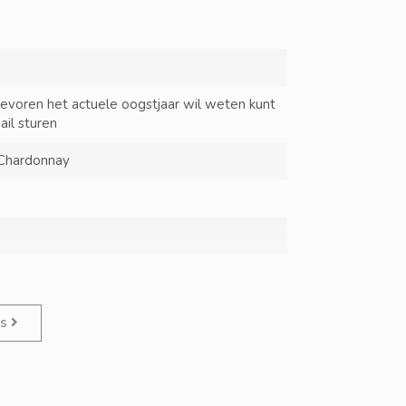
tevoren het actuele oogstjaar wil weten kunt
ail sturen
, Chardonnay
es