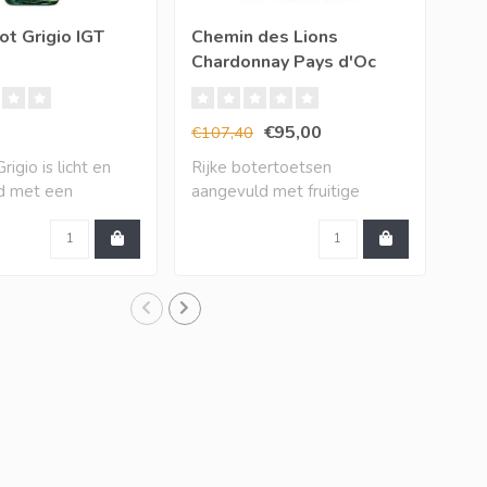
ot Grigio IGT
Chemin des Lions
XR 
Chardonnay Pays d'Oc
Ch
IGP (12 halen, 10
betalen)
€95,00
€9
€107,40
igio is licht en
Rijke botertoetsen
De 
nd met een
aangevuld met fruitige
dir
j..
toetsen van mango,..
bak