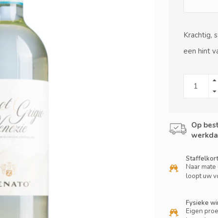
Krachtig, 
een hint v
Op best
werkda
Staffelkor
Naar mate 
loopt uw v
Fysieke wi
Eigen proe