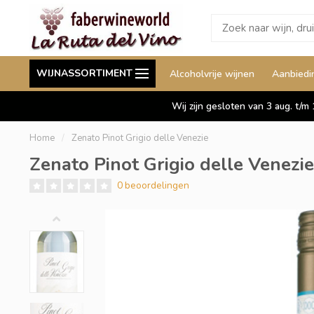
Wij leveren ook aan België
Staffelkorting tot wel 
WIJNASSORTIMENT
Alcoholvrije wijnen
Aanbiedi
Duitsland en Luxemburg
Wij zijn gesloten van 3 aug. t/m
Home
/
Zenato Pinot Grigio delle Venezie
Zenato Pinot Grigio delle Venezie
0 beoordelingen