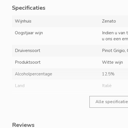
Specificaties
Wijnhuis
Zenato
Oogstjaar wijn
Indien u van 
u ons een em
Druivensoort
Pinot Grigio
Produktsoort
Witte wijn
Alcoholpercentage
12.5%
Land
Italië
Alle specificati
Reviews