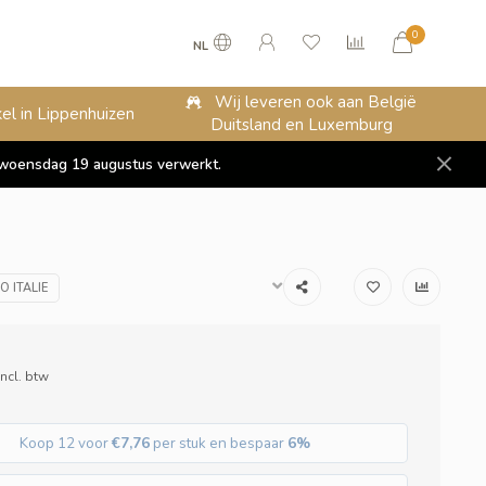
0
NL
Wij leveren ook aan België
el in Lippenhuizen
Duitsland en Luxemburg
op woensdag 19 augustus verwerkt.
O ITALIE
Incl. btw
Koop 12 voor
€7,76
per stuk en bespaar
6%