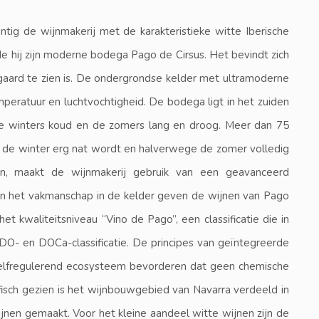
tig de wijnmakerij met de karakteristieke witte Iberische
 hij zijn moderne bodega Pago de Cirsus. Het bevindt zich
aard te zien is. De ondergrondse kelder met ultramoderne
emperatuur en luchtvochtigheid. De bodega ligt in het zuiden
de winters koud en de zomers lang en droog. Meer dan 75
n de winter erg nat wordt en halverwege de zomer volledig
n, maakt de wijnmakerij gebruik van een geavanceerd
n en het vakmanschap in de kelder geven de wijnen van Pago
t kwaliteitsniveau “Vino de Pago”, een classificatie die in
DO- en DOCa-classificatie. De principes van geïntegreerde
zelfregulerend ecosysteem bevorderen dat geen chemische
fisch gezien is het wijnbouwgebied van Navarra verdeeld in
jnen gemaakt. Voor het kleine aandeel witte wijnen zijn de