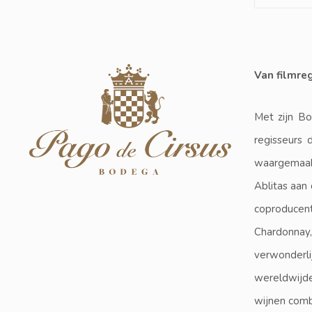
Van filmreg
Met zijn Bo
regisseurs
waargemaakt
Ablitas aan
coproducent
Chardonnay
verwonderli
wereldwijde
wijnen combi