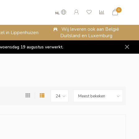
0
NL
Wij leveren ook aan België
el in Lippenhuizen
Duitsland en Luxemburg
op woensdag 19 augustus verwerkt.