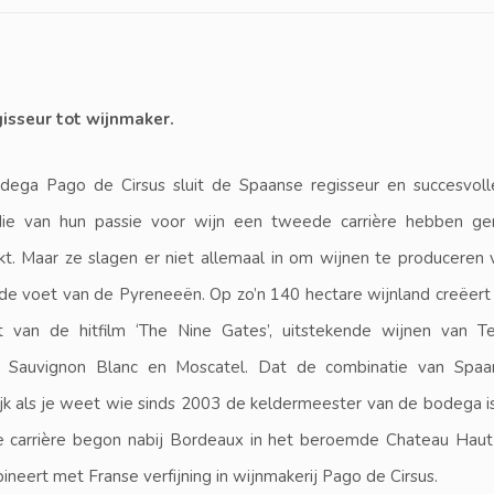
isseur tot wijnmaker.
dega Pago de Cirsus sluit de Spaanse regisseur en succesvoll
 die van hun passie voor wijn een tweede carrière hebben g
. Maar ze slagen er niet allemaal in om wijnen te produceren 
 de voet van de Pyreneeën. Op zo’n 140 hectare wijnland creëer
 van de hitfilm ‘The Nine Gates’, uitstekende wijnen van Te
, Sauvignon Blanc en Moscatel. Dat de combinatie van Spaans
jk als je weet wie sinds 2003 de keldermeester van de bodega is
 carrière begon nabij Bordeaux in het beroemde Chateau Haut-
neert met Franse verfijning in wijnmakerij Pago de Cirsus.