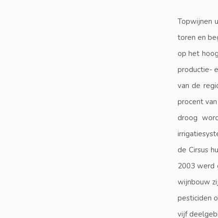
Topwijnen u
toren en be
op het hoog
productie- e
van de regi
procent van
droog word
irrigatiesy
de Cirsus hu
2003 werd g
wijnbouw zi
pesticiden 
vijf deelge