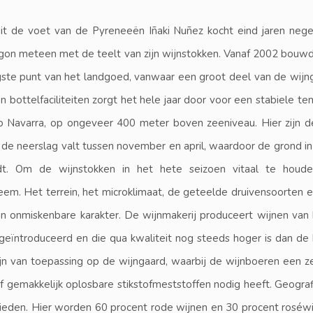
it de voet van de Pyreneeën Iñaki Nuñez kocht eind jaren negen
gon meteen met de teelt van zijn wijnstokken. Vanaf 2002 bouwde
ste punt van het landgoed, vanwaar een groot deel van de wijng
n bottelfaciliteiten zorgt het hele jaar door voor een stabiele t
o Navarra, op ongeveer 400 meter boven zeeniveau. Hier zijn 
 de neerslag valt tussen november en april, waardoor de grond i
t. Om de wijnstokken in het hete seizoen vitaal te houde
steem. Het terrein, het microklimaat, de geteelde druivensoorte
n onmiskenbare karakter. De wijnmakerij produceert wijnen van he
eïntroduceerd en die qua kwaliteit nog steeds hoger is dan de 
jn van toepassing op de wijngaard, waarbij de wijnboeren een 
of gemakkelijk oplosbare stikstofmeststoffen nodig heeft. Geogra
bieden. Hier worden 60 procent rode wijnen en 30 procent roséwi