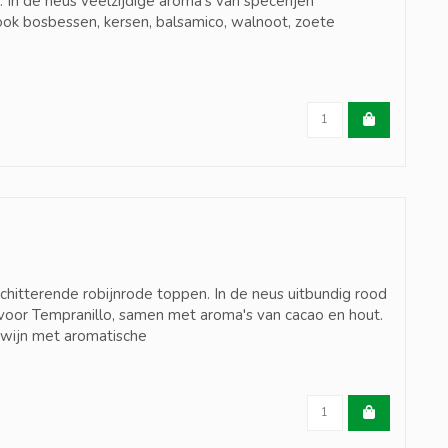
 In de neus veelzijdige aroma's van specerijen
ok bosbessen, kersen, balsamico, walnoot, zoete
chitterende robijnrode toppen. In de neus uitbundig rood
 voor Tempranillo, samen met aroma's van cacao en hout.
 wijn met aromatische