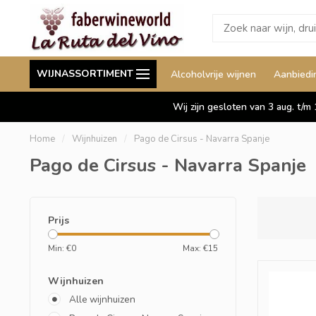
Wij leveren ook aan België
Staffelkorting tot wel 
WIJNASSORTIMENT
Alcoholvrije wijnen
Aanbiedi
Duitsland en Luxemburg
Wij zijn gesloten van 3 aug. t/m
Home
/
Wijnhuizen
/
Pago de Cirsus - Navarra Spanje
Pago de Cirsus - Navarra Spanje
Prijs
Min: €
0
Max: €
15
Wijnhuizen
Alle wijnhuizen