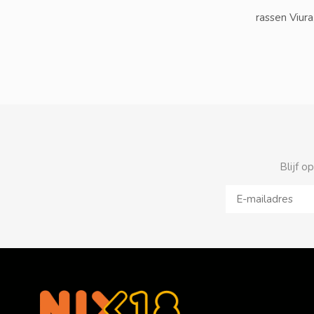
rassen Viur
Blijf o