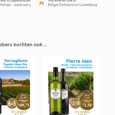
nkel in Lippenhuizen
Wij leveren ook in
flokaal - weet wat u
België Duitsland en Luxemburg
bers kochten ook ...