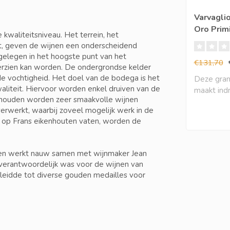
Varvagli
Oro Primi
kwaliteitsniveau. Het terrein, het
(6 halen,
t, geven de wijnen een onderscheidend
 gelegen in het hoogste punt van het
€131,70
erzien kan worden. De ondergrondse kelder
de vochtigheid. Het doel van de bodega is het
Deze gran
liteit. Hiervoor worden enkel druiven van de
maakt ind
 houden worden zeer smaakvolle wijnen
zeer in..
rwerkt, waarbij zoveel mogelijk werk in de
n op Frans eikenhouten vaten, worden de
 en werkt nauw samen met wijnmaker Jean
verantwoordelijk was voor de wijnen van
t leidde tot diverse gouden medailles voor