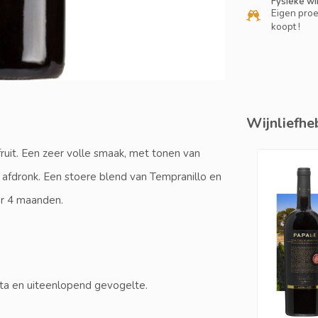
Fysieke wi
Eigen proe
koopt !
Wijnliefheb
fruit. Een zeer volle smaak, met tonen van
ge afdronk. Een stoere blend van Tempranillo en
er 4 maanden.
sta en uiteenlopend gevogelte.