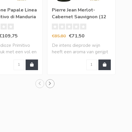
one Papale Linea
Pierre Jean Merlot-
El 
tivo di Manduria
Cabernet Sauvignon (12
hal
 5 betalen)
halen, 10 betalen)
€109,75
€71,50
€85,80
€11
dioze Primitivo
De intens dieprode wijn
Een
ruk met een vol en
heeft een aroma van gerijpt
Spa
rood fru..
van 