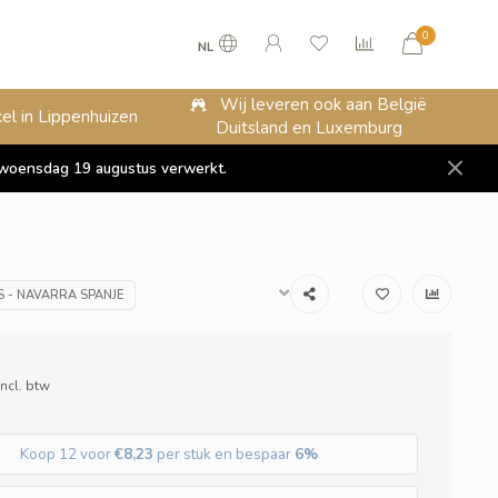
0
NL
Wij leveren ook aan België
el in Lippenhuizen
Duitsland en Luxemburg
op woensdag 19 augustus verwerkt.
S - NAVARRA SPANJE
Incl. btw
Koop 12 voor
€8,23
per stuk en bespaar
6%