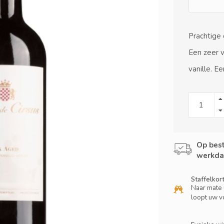
Prachtige 
Een zeer v
vanille. E
Op best
werkda
Staffelkor
Naar mate 
loopt uw v