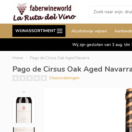
Wij leveren ook aan België
Staffelkorting tot wel 
WIJNASSORTIMENT
Alcoholvrije wijnen
Aanbiedi
Duitsland en Luxemburg
Wij zijn gesloten van 3 aug. t/m
Home
/
Pago de Cirsus Oak Aged Navarra
Pago de Cirsus Oak Aged Navarr
0 beoordelingen