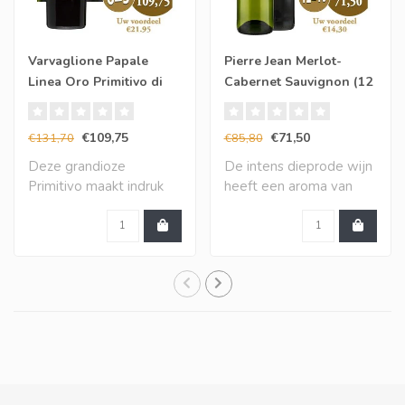
Varvaglione Papale
Pierre Jean Merlot-
Linea Oro Primitivo di
Cabernet Sauvignon (12
Manduria (6 halen, 5
halen, 10 betalen)
betalen)
€109,75
€71,50
€131,70
€85,80
Deze grandioze
De intens dieprode wijn
Primitivo maakt indruk
heeft een aroma van
met een vol en zeer in..
gerijpt rood fru..