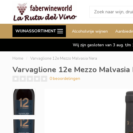
Wij leveren ook aan België
Staffelkorting tot wel 
WIJNASSORTIMENT
Alcoholvrije wijnen
Aanbiedi
Duitsland en Luxemburg
Wij zijn gesloten van 3 aug. t/m
Home
/
Varvaglione 12e Mezzo Malvasia Nera
Varvaglione 12e Mezzo Malvasia
0 beoordelingen