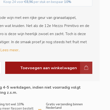
Koop 24 voor
€8,96
per stuk en bespaar
10%
de wijn met een rijke geur van granaatappel,
n wat kruiden. Net als de 12e Mezzo Primitivo en de
 is deze wijn heerlijk zwoel en zacht. Toch is deze
ruitiger. In de smaak proef je nog steeds het fruit met
e
Lees meer..
Toevoegen aan winkelwagen
g 4-5 werkdagen, indien niet voorradig volgt
ing z.s.m.
ting tot wel 10%
Gratis verzending binnen
Nederland
u meer flessen bestelt