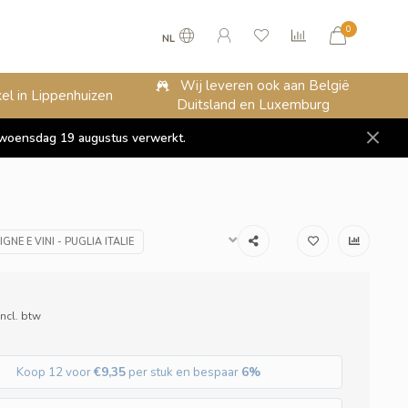
0
NL
Wij leveren ook aan België
el in Lippenhuizen
Duitsland en Luxemburg
op woensdag 19 augustus verwerkt.
NE E VINI - PUGLIA ITALIE
Incl. btw
Koop 12 voor
€9,35
per stuk en bespaar
6%