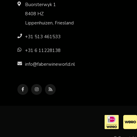
Buorsterwyk 1
8408 HZ
Lippenhuizen, Friesland
+31 513 461533
+31 6 11228138
info@faberwineworld.nl