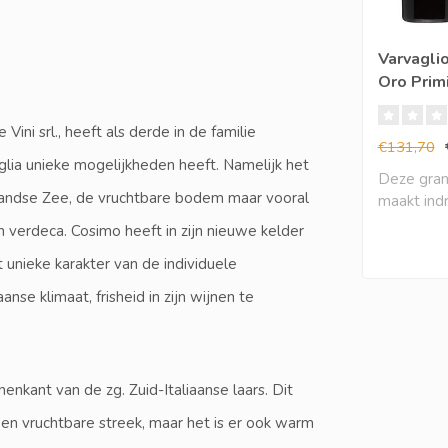
Varvagli
Oro Primi
(6 halen,
ni srl., heeft als derde in de familie
€131,70
glia unieke mogelijkheden heeft. Namelijk het
Deze gran
llandse Zee, de vruchtbare bodem maar vooral
maakt ind
zeer in..
n verdeca. Cosimo heeft in zijn nieuwe kelder
unieke karakter van de individuele
se klimaat, frisheid in zijn wijnen te
nenkant van de zg. Zuid-Italiaanse laars. Dit
een vruchtbare streek, maar het is er ook warm