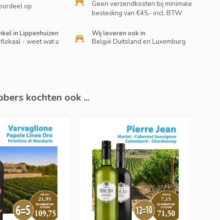
Geen verzendkosten bij minimale
oordeel op
besteding van €45,- incl. BTW
nkel in Lippenhuizen
Wij leveren ook in
flokaal - weet wat u
België Duitsland en Luxemburg
bers kochten ook ...