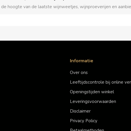
p de hoogte van de laatste wijnweetjes, wijnproeverijen en aanbi
Informatie
Over ons
Leeftijdscontrole bij online v
Openingstijden winkel
Leveringsvoorwaarden
Disclaimer
Privacy Policy
Betaalmethoden