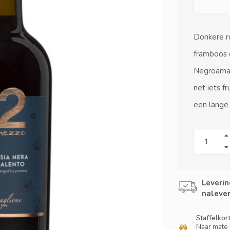
Donkere ro
framboos e
Negroamaro
net iets f
een lang
Leverin
nalever
Staffelkor
Naar mate 