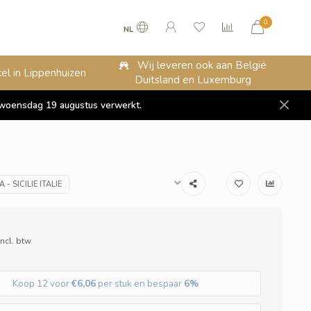
0
NL
Wij leveren ook aan België
el in Lippenhuizen
Duitsland en Luxemburg
op woensdag 19 augustus verwerkt.
- SICILIE ITALIE
Incl. btw
Koop 12 voor
€6,06
per stuk en bespaar
6%