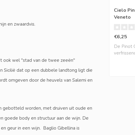
Cielo Pin
Veneto
onijn en zwaardvis.
€6,25
De Pinot Gr
verfrisse
aantrekkeli
ordt ook wel "stad van de twee zeeën"
Sicilië dat op een dubbele landtong ligt die
n wordt omgeven door de heuvels van Salemi en
in gebotteld worden, met druiven uit oude en
en goede body en structuur aan de wijn. De
en geur in een wijn. Baglio Gibellina is