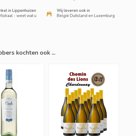
nkel in Lippenhuizen
Wij leveren ook in
flokaal - weet wat u
België Duitsland en Luxemburg
bers kochten ook ...