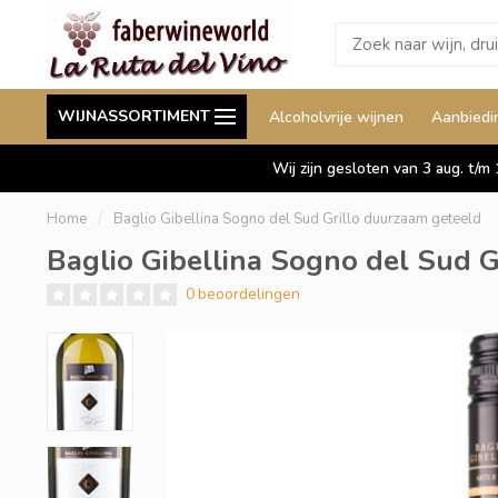
Wij leveren ook aan België
Staffelkorting tot wel 
WIJNASSORTIMENT
Alcoholvrije wijnen
Aanbiedi
Duitsland en Luxemburg
Wij zijn gesloten van 3 aug. t/m
Home
/
Baglio Gibellina Sogno del Sud Grillo duurzaam geteeld
Baglio Gibellina Sogno del Sud 
0 beoordelingen