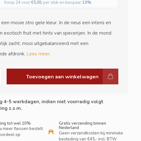
Koop 24 voor
€5,81
per stuk en bespaar
10%
s een mooie stro gele kleur. In de neus een intens en
exotisch fruit met hints van specerijen. In de mond
erlijk zacht, mooi uitgebalanceerd met een
de afdronk.
Lees meer..
Toevoegen aan winkelwagen
g 4-5 werkdagen, indien niet voorradig volgt
ing z.s.m.
ting tot wel 10%
Gratis verzending binnen
Nederland
u meer flessen bestelt
Geen verzendkosten bij minimale
oordeel op
besteding van €45,- incl. BTW