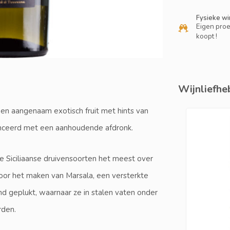
Fysieke wi
Eigen proe
koopt !
Wijnliefheb
s en aangenaam exotisch fruit met hints van
alanceerd met een aanhoudende afdronk.
lle Siciliaanse druivensoorten het meest over
oor het maken van Marsala, een versterkte
d geplukt, waarnaar ze in stalen vaten onder
orden.