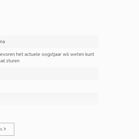
ina
tevoren het actuele oogstjaar wil weten kunt
ail sturen
es