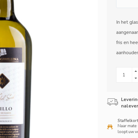
In het gla
aangenaam 
fris en he
aanhouden
Leverin
nalever
Staffelkor
Naar mate 
loopt uw v