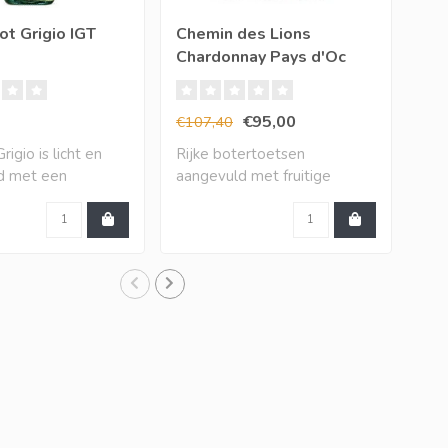
ot Grigio IGT
Chemin des Lions
XR 
Chardonnay Pays d'Oc
Ch
IGP (12 halen, 10
betalen)
€95,00
€9
€107,40
igio is licht en
Rijke botertoetsen
De 
nd met een
aangevuld met fruitige
dir
j..
toetsen van mango,..
bak