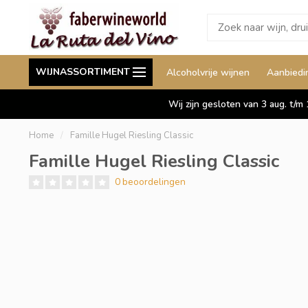
Wij leveren ook aan België
Staffelkorting tot wel 
WIJNASSORTIMENT
Alcoholvrije wijnen
Aanbiedi
Duitsland en Luxemburg
Wij zijn gesloten van 3 aug. t/m
Home
/
Famille Hugel Riesling Classic
Famille Hugel Riesling Classic
0 beoordelingen