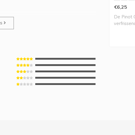
€6,25
De Pinot Gr
es
verfrisse
aantrekkeli