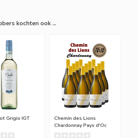
bers kochten ook ...
ot Grigio IGT
Chemin des Lions
XR 
Chardonnay Pays d'Oc
Ch
IGP (12 halen, 10