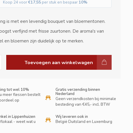
Koop 24 voor
€17,55
per stuk en bespaar
10%
ling is met een levendig bouquet van bloementonen.
hoogst verfijnd met frisse zuurtonen. De aroma's van
pel en bloemen zijn duidelijk op te merken.
Toevoegen aan winkelwagen
ting tot wel 10%
Gratis verzending binnen
Nederland
u meer flessen bestelt
Geen verzendkosten bij minimale
oordeel op
besteding van €45,- incl. BTW
nkel in Lippenhuizen
Wij leveren ook in
flokaal - weet wat u
België Duitsland en Luxemburg