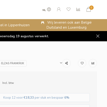
0
NL
Wij leveren ook aan België
el in Lippenhuizen
Duitsland en Luxemburg
op woensdag 19 augustus verwerkt.
- ELZAS FRANKRIJK
Incl. btw
Koop 12 voor
€18,33
per stuk en bespaar
6%