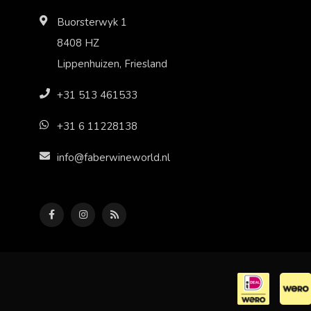
Buorsterwyk 1
8408 HZ
Lippenhuizen, Friesland
+31 513 461533
+31 6 11228138
info@faberwineworld.nl