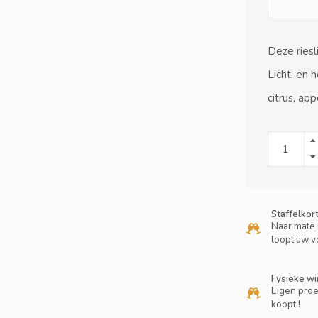
Deze ries
Licht, en 
citrus, ap
Staffelkor
Naar mate 
loopt uw v
Fysieke wi
Eigen proe
koopt !