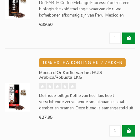
De 'EARTH Coffee Melange Espresso' betreft een
biologische koffiemelange, waarvan de ruwe
koffiebonen afkomstig zijn van Peru, Mexico en
Guatamala. Deze biologische koffie is vol en zacht
€39,50
van smaak met een intens aroma.
10% EXTRA KORTING BIJ 2 ZAKKEN
Mocca d'Or Koffie van het HUIS
Arabica/Robusta 1KG
De frisse, pittige Koffie van het Huis heeft
verschillende verrassende smaaknuances zoals
gember en bramen. Deze blend is samengesteld uit
koffiebonen afkomstig uit Honduras, Peru, Brazilië
€27,95
en Indonesië. De Koffie van het Huis is geschikt voor
alle koffie