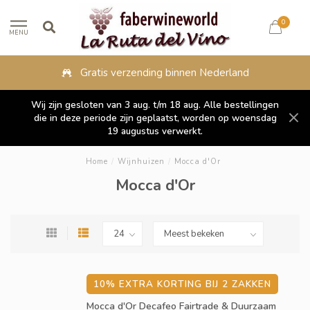
0
MENU
binnen Nederland
Fysieke winkel in L
Wij zijn gesloten van 3 aug. t/m 18 aug. Alle bestellingen
die in deze periode zijn geplaatst, worden op woensdag
19 augustus verwerkt.
Home
/
Wijnhuizen
/
Mocca d'Or
Mocca d'Or
10% EXTRA KORTING BIJ 2 ZAKKEN
Mocca d'Or Decafeo Fairtrade & Duurzaam