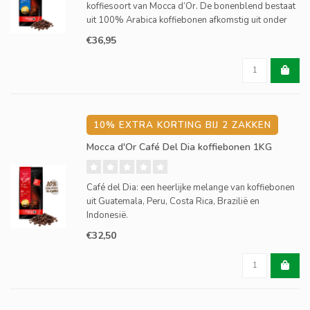
koffiesoort van Mocca d’Or. De bonenblend bestaat
uit 100% Arabica koffiebonen afkomstig uit onder
andere Brazilië, Guatemala, Honduras en India. De
€36,95
smaak is vol, rijk en iets zoet. De verfijnde nuances
van mandari
10% EXTRA KORTING BIJ 2 ZAKKEN
Mocca d'Or Café Del Dia koffiebonen 1KG
Café del Dia: een heerlijke melange van koffiebonen
uit Guatemala, Peru, Costa Rica, Brazilië en
Indonesië.
€32,50