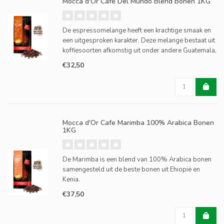
Mocca d'Or Café Del Mundo Blend Bonen 1KG
De espressomelange heeft een krachtige smaak en
een uitgesproken karakter. Deze melange bestaat uit
koffiesoorten afkomstig uit onder andere Guatemala,
Honduras en Costa Rica. De Nuances van walnoot,
€32,50
gember en karamel geven de koffie een geweldige
smaak.
Mocca d'Or Cafe Marimba 100% Arabica Bonen
1KG
De Marimba is een blend van 100% Arabica bonen
samengesteld uit de beste bonen uit Ehiopië en
Kenia.
€37,50